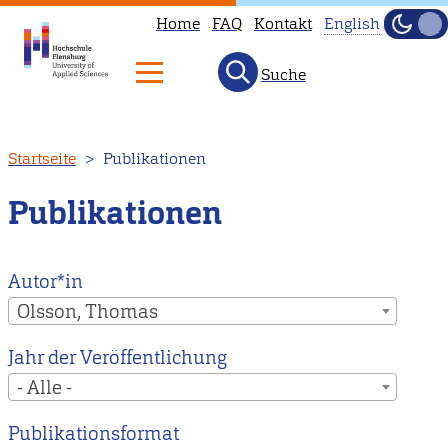
Home
FAQ
Kontakt
English
Dunke
Hell
Suche
This
page
is
Direkt
Startseite
Publikationen
not
zum
available
Inhalt
Publikationen
in
English.
Head
Autor*in
to
Olsson, Thomas
our
Jahr der Veröffentlichung
English
- Alle -
main
page
Publikationsformat
instead.