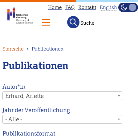
Home
FAQ
Kontakt
English
Dunke
Hell
Suche
This
page
is
Direkt
Startseite
Publikationen
not
zum
available
Inhalt
Publikationen
in
English.
Head
Autor*in
to
Erhard, Arlette
our
Jahr der Veröffentlichung
English
- Alle -
main
page
Publikationsformat
instead.