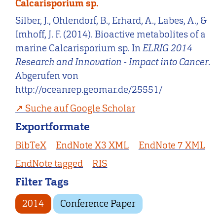
Calcarisporium sp.
Silber, J., Ohlendorf, B., Erhard, A., Labes, A., &
Imhoff, J. F. (2014). Bioactive metabolites of a
marine Calcarisporium sp. In
ELRIG 2014
Research and Innovation - Impact into Cancer
.
Abgerufen von
http://oceanrep.geomar.de/25551/
Suche auf Google Scholar
Exportformate
BibTeX
EndNote X3 XML
EndNote 7 XML
EndNote tagged
RIS
Filter Tags
2014
Conference Paper