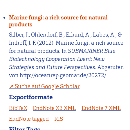
Marine fungi: a rich source for natural
products
Silber, J., Ohlendorf, B., Erhard, A., Labes, A., &
Imhoff, J. F. (2012). Marine fungi: a rich source
for natural products. In
SUBMARINER Blue
Biotechnology Cooperation Event: New
Strategies and Future Perspectives
. Abgerufen
von http://oceanrep.geomar.de/20272/
Suche auf Google Scholar
Exportformate
BibTeX
EndNote X3 XML
EndNote 7 XML
EndNote tagged
RIS
Filter Tags