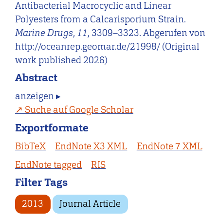
Antibacterial Macrocyclic and Linear
Polyesters from a Calcarisporium Strain.
Marine Drugs
,
11
, 3309–3323. Abgerufen von
http://oceanrep.geomar.de/21998/ (Original
work published 2026)
Abstract
anzeigen ▸
Suche auf Google Scholar
Exportformate
BibTeX
EndNote X3 XML
EndNote 7 XML
EndNote tagged
RIS
Filter Tags
2013
Journal Article