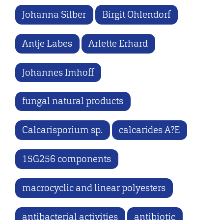
Johanna Silber
Birgit Ohlendorf
Antje Labes
Arlette Erhard
Johannes Imhoff
fungal natural products
Calcarisporium sp.
calcarides A?E
15G256 components
macrocyclic and linear polyesters
antibacterial activities
antibiotic