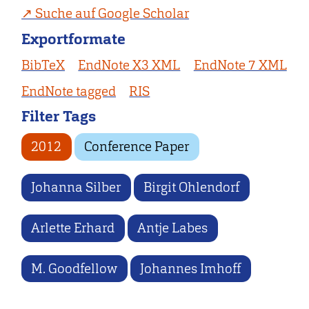
Suche auf Google Scholar
Exportformate
BibTeX
EndNote X3 XML
EndNote 7 XML
EndNote tagged
RIS
Filter Tags
2012
Conference Paper
Johanna Silber
Birgit Ohlendorf
Arlette Erhard
Antje Labes
M. Goodfellow
Johannes Imhoff