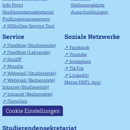
Info Point
Stellenangebote
Studierendensekretariat
Ausschreibungen
Prüfungsmanagement
HISinOne Service Tool
Soziale Netzwerke
Service
FlexNow (Studierende)
Facebook
FlexNow (Lehrende)
Youtube
StudIP
Instagram
Moodle
TikTok
Webmail (Studierende)
LinkedIn
Webmail (Bedienstete)
Meine HSFL-App
Intranet (Studierende)
Intranet (Bedienstete)
FlensGen
Cookie Einstellungen
Studierendensekretariat