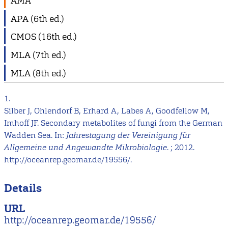
AMA
APA (6th ed.)
CMOS (16th ed.)
MLA (7th ed.)
MLA (8th ed.)
1.
Silber J, Ohlendorf B, Erhard A, Labes A, Goodfellow M,
Imhoff JF. Secondary metabolites of fungi from the German
Wadden Sea. In:
Jahrestagung der Vereinigung für
Allgemeine und Angewandte Mikrobiologie
. ; 2012.
http://oceanrep.geomar.de/19556/.
Details
URL
http://oceanrep.geomar.de/19556/