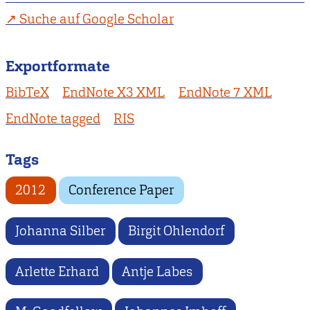
Suche auf Google Scholar
Exportformate
BibTeX
EndNote X3 XML
EndNote 7 XML
EndNote tagged
RIS
Tags
2012
Conference Paper
Johanna Silber
Birgit Ohlendorf
Arlette Erhard
Antje Labes