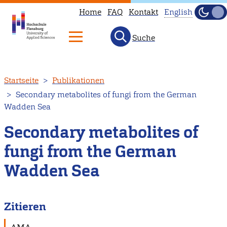
Home
FAQ
Kontakt
English
Dunke
Hell
Suche
This
page
is
Direkt
Startseite
Publikationen
not
zum
Secondary metabolites of fungi from the German
available
Inhalt
Wadden Sea
in
English.
Secondary metabolites of
Head
fungi from the German
to
Wadden Sea
our
English
main
Zitieren
page
instead.