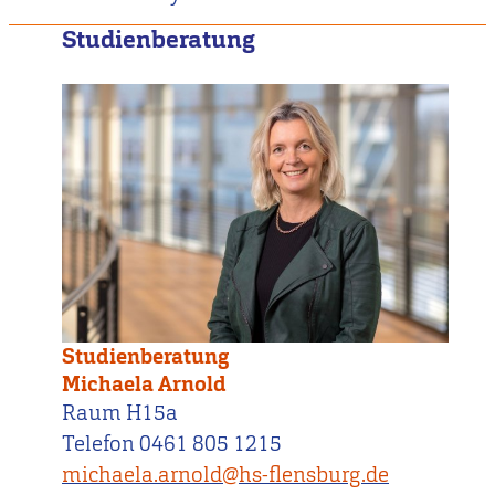
Studienberatung
Studienberatung
Michaela Arnold
Raum H15a
Telefon 0461 805 1215
michaela.arnold@hs-flensburg.de