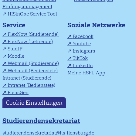
Prüfungsmanagement
HISinOne Service Tool
Soziale Netzwerke
Service
FlexNow (Studierende)
Facebook
FlexNow (Lehrende)
Youtube
StudIP
Instagram
Moodle
TikTok
Webmail (Studierende)
LinkedIn
Webmail (Bedienstete)
Meine HSFL-App
Intranet (Studierende)
Intranet (Bedienstete)
FlensGen
Cookie Einstellungen
Studierendensekretariat
studierendensekretariat@hs-flensburg.de