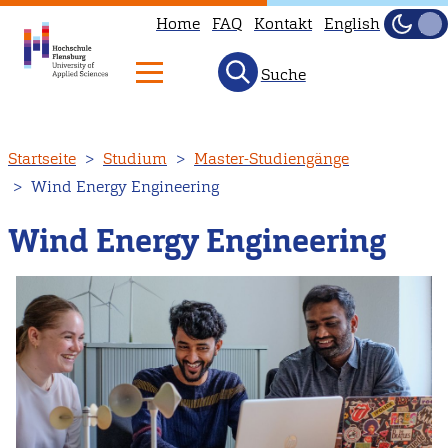
Home
FAQ
Kontakt
English
Dunke
Hell
Suche
Direkt
Startseite
Studium
Master-Studiengänge
zum
Wind Energy Engineering
Inhalt
Wind Energy Engineering