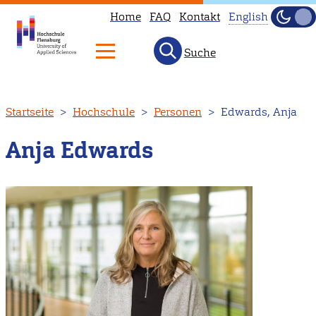
Home
FAQ
Kontakt
English
Dunke
Hell
Suche
This
page
is
Direkt
Startseite
Hochschule
Personen
Edwards, Anja
not
zum
available
Inhalt
Anja Edwards
in
English.
Head
to
our
English
main
page
instead.