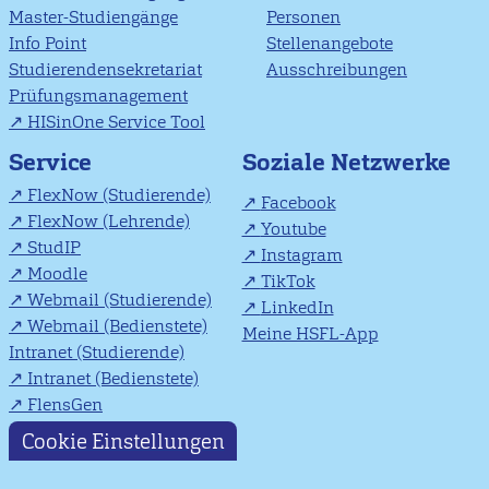
Master-Studiengänge
Personen
Info Point
Stellenangebote
Studierendensekretariat
Ausschreibungen
Prüfungsmanagement
HISinOne Service Tool
Soziale Netzwerke
Service
FlexNow (Studierende)
Facebook
FlexNow (Lehrende)
Youtube
StudIP
Instagram
Moodle
TikTok
Webmail (Studierende)
LinkedIn
Webmail (Bedienstete)
Meine HSFL-App
Intranet (Studierende)
Intranet (Bedienstete)
FlensGen
Cookie Einstellungen