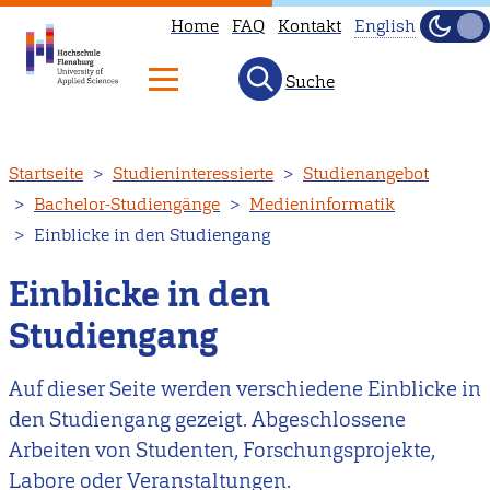
Home
FAQ
Kontakt
English
Dunke
Hell
Suche
This
page
is
Direkt
Startseite
Studieninteressierte
Studienangebot
not
zum
Bachelor-Studiengänge
Medieninformatik
available
Inhalt
Einblicke in den Studiengang
in
English.
Einblicke in den
Head
Studiengang
to
our
Auf dieser Seite werden verschiedene Einblicke in
English
den Studiengang gezeigt. Abgeschlossene
main
Arbeiten von Studenten, Forschungsprojekte,
page
Labore oder Veranstaltungen.
instead.