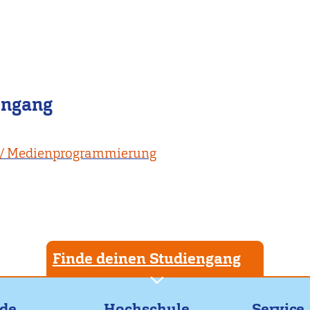
engang
 / Medienprogrammierung
Finde deinen Studiengang
nde
Hochschule
Service