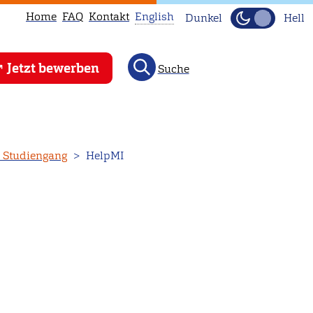
Home
FAQ
Kontakt
English
Dunkel
Hell
This
Jetzt bewerben
Suche
page
is
not
available
in
n Studiengang
HelpMI
English.
Head
to
our
English
main
page
instead.