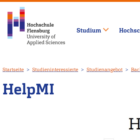
Studium
Hochsc
Direkt
Startseite
Studieninteressierte
Studienangebot
Bac
zum
Inhalt
HelpMI