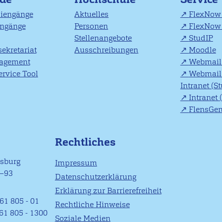
diengänge
Aktuelles
FlexNow 
engänge
Personen
FlexNow 
Stellenangebote
StudIP
ekretariat
Ausschreibungen
Moodle
agement
Webmail 
rvice Tool
Webmail 
Intranet (S
Intranet 
FlensGe
Rechtliches
nsburg
Impressum
1–93
Datenschutzerklärung
Erklärung zur Barrierefreiheit
61 805 - 01
Rechtliche Hinweise
461 805 - 1300
Soziale Medien