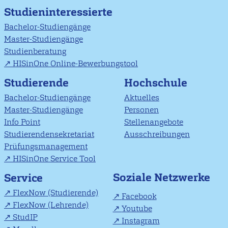
Studieninteressierte
Bachelor-Studiengänge
Master-Studiengänge
Studienberatung
HISinOne Online-Bewerbungstool
Studierende
Hochschule
Bachelor-Studiengänge
Aktuelles
Master-Studiengänge
Personen
Info Point
Stellenangebote
Studierendensekretariat
Ausschreibungen
Prüfungsmanagement
HISinOne Service Tool
Soziale Netzwerke
Service
FlexNow (Studierende)
Facebook
FlexNow (Lehrende)
Youtube
StudIP
Instagram