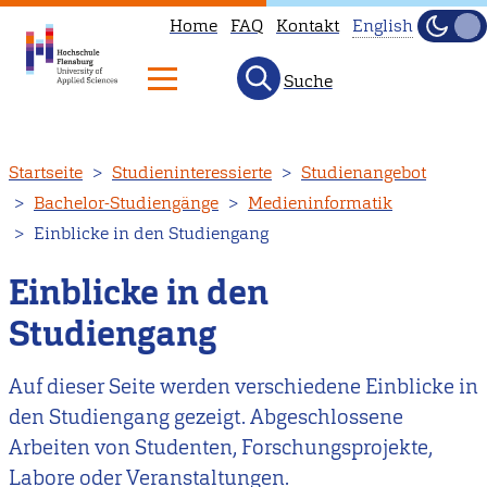
Home
FAQ
Kontakt
English
Dunke
Hell
Suche
This
page
is
Direkt
Startseite
Studieninteressierte
Studienangebot
not
zum
Bachelor-Studiengänge
Medieninformatik
available
Inhalt
Einblicke in den Studiengang
in
English.
Einblicke in den
Head
Studiengang
to
our
Auf dieser Seite werden verschiedene Einblicke in
English
den Studiengang gezeigt. Abgeschlossene
main
Arbeiten von Studenten, Forschungsprojekte,
page
Labore oder Veranstaltungen.
instead.