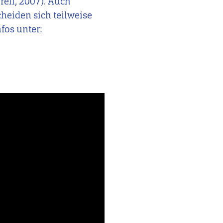
rell, 2007). Auch
heiden sich teilweise
fos unter: