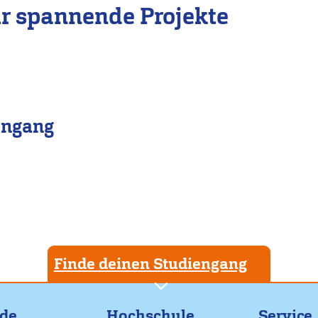
r spannende Projekte
engang
Finde deinen Studiengang
nde
Hochschule
Service