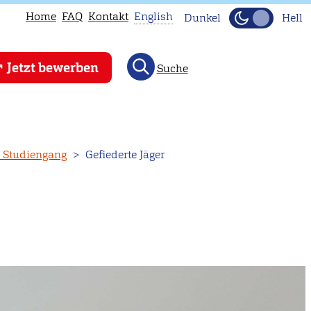
Home
FAQ
Kontakt
English
Dunkel
Hell
This
Jetzt bewerben
Suche
page
is
not
available
in
n Studiengang
Gefiederte Jäger
English.
Head
to
our
English
main
page
instead.