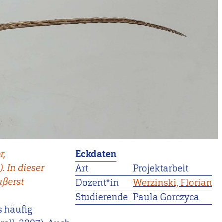
r,
Eckdaten
. In dieser
Art
Projektarbeit
ußerst
Dozent*in
Werzinski, Florian
Studierende
Paula Gorczyca
s häufig