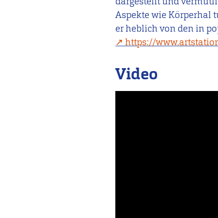
dargestellt und vermutli
Aspekte wie Körperhal 
er heblich von den in p
https://www.artstati
Video