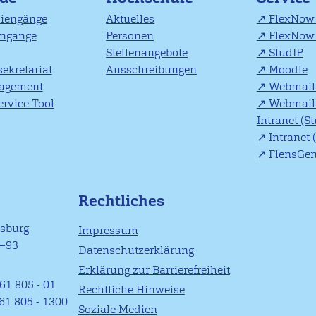
diengänge
Aktuelles
FlexNow 
engänge
Personen
FlexNow 
Stellenangebote
StudIP
ekretariat
Ausschreibungen
Moodle
agement
Webmail 
rvice Tool
Webmail 
Intranet (S
Intranet 
FlensGe
Rechtliches
nsburg
Impressum
1–93
Datenschutzerklärung
Erklärung zur Barrierefreiheit
61 805 - 01
Rechtliche Hinweise
461 805 - 1300
Soziale Medien