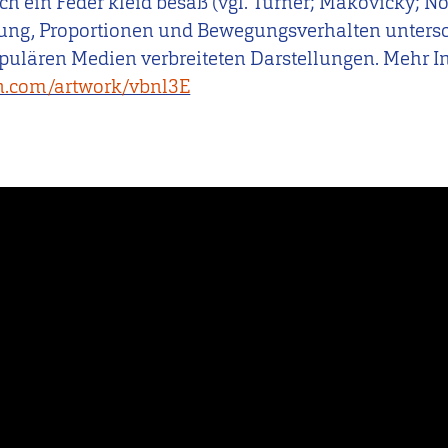
ch ein Feder kleid besaß (vgl. Turner; Makovicky; No
tung, Proportionen und Bewegungsverhalten untersc
opulären Medien verbreiteten Darstellungen. Mehr In
on.com/artwork/vbnl3E