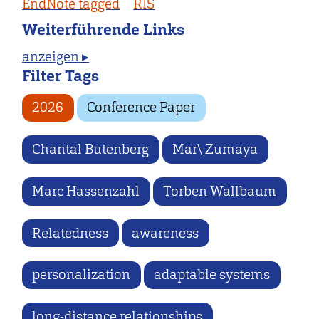
EndNote tagged
RIS
Weiterführende Links
anzeigen ▸
Filter Tags
2026
Conference Paper
Chantal Butenberg
Mar\ Zumaya
Marc Hassenzahl
Torben Wallbaum
Relatedness
awareness
personalization
adaptable systems
long-distance relationships