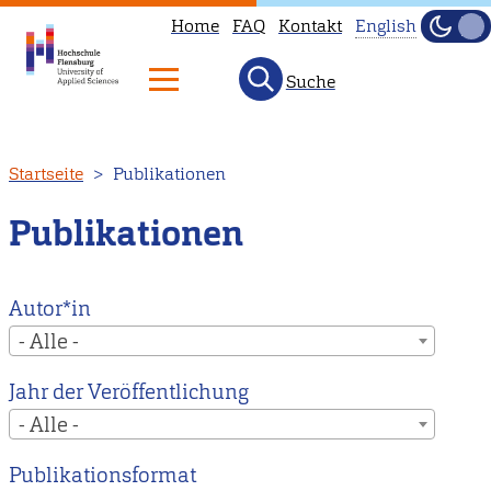
Home
FAQ
Kontakt
English
Dunke
Hell
Suche
This
page
is
Direkt
Startseite
Publikationen
not
zum
available
Inhalt
Publikationen
in
English.
Head
Autor*in
to
- Alle -
our
Jahr der Veröffentlichung
English
- Alle -
main
page
Publikationsformat
instead.