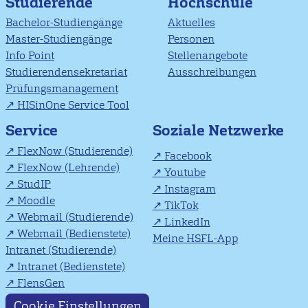
Studierende
Hochschule
Bachelor-Studiengänge
Aktuelles
Master-Studiengänge
Personen
Info Point
Stellenangebote
Studierendensekretariat
Ausschreibungen
Prüfungsmanagement
HISinOne Service Tool
Soziale Netzwerke
Service
FlexNow (Studierende)
Facebook
FlexNow (Lehrende)
Youtube
StudIP
Instagram
Moodle
TikTok
Webmail (Studierende)
LinkedIn
Webmail (Bedienstete)
Meine HSFL-App
Intranet (Studierende)
Intranet (Bedienstete)
FlensGen
Cookie Einstellungen