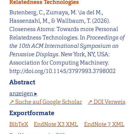
Relatedness Technologies
Butenberg, C., Zumaya, M. \ia del M.,
Hassenzahl, M., & Wallbaum, T. (2026).
Closeness Atoms: Towards more Personal
Relatedness Technologies. In
Proceedings of
the 10th ACM International Symposium on
Pervasive Displays
. New York, NY, USA:
Association for Computing Machinery.
http://doi.org/10.1145/3797993.3798002
Abstract
anzeigen ▸
Suche auf Google Scholar
DOI Verweis
Exportformate
BibTeX
EndNote X3 XML
EndNote 7 XML