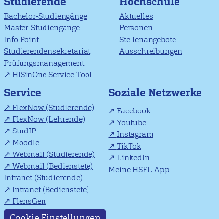
Studierende
Hochschule
Bachelor-Studiengänge
Aktuelles
Master-Studiengänge
Personen
Info Point
Stellenangebote
Studierendensekretariat
Ausschreibungen
Prüfungsmanagement
HISinOne Service Tool
Soziale Netzwerke
Service
FlexNow (Studierende)
Facebook
FlexNow (Lehrende)
Youtube
StudIP
Instagram
Moodle
TikTok
Webmail (Studierende)
LinkedIn
Webmail (Bedienstete)
Meine HSFL-App
Intranet (Studierende)
Intranet (Bedienstete)
FlensGen
Cookie Einstellungen