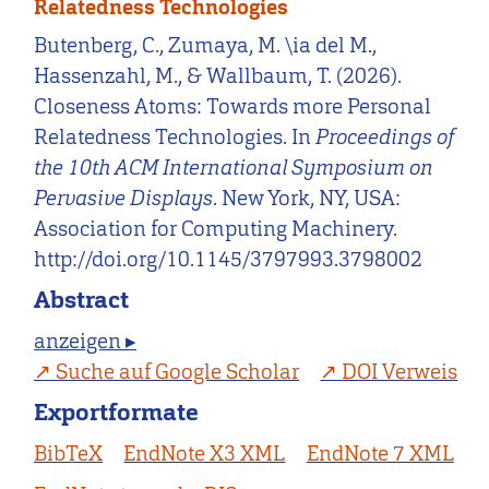
Relatedness Technologies
Butenberg, C., Zumaya, M. \ia del M.,
Hassenzahl, M., & Wallbaum, T. (2026).
Closeness Atoms: Towards more Personal
Relatedness Technologies. In
Proceedings of
the 10th ACM International Symposium on
Pervasive Displays
. New York, NY, USA:
Association for Computing Machinery.
http://doi.org/10.1145/3797993.3798002
Abstract
anzeigen ▸
Suche auf Google Scholar
DOI Verweis
Exportformate
BibTeX
EndNote X3 XML
EndNote 7 XML