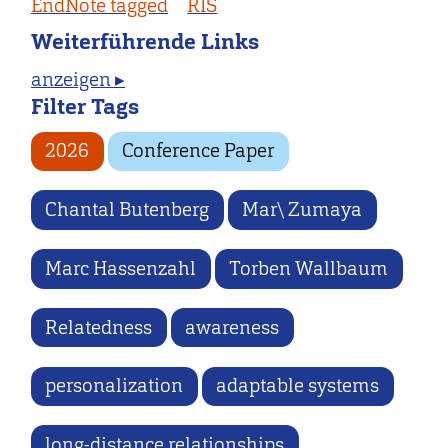
EndNote tagged
RIS
Weiterführende Links
anzeigen ▸
Filter Tags
2026
Conference Paper
Chantal Butenberg
Mar\ Zumaya
Marc Hassenzahl
Torben Wallbaum
Relatedness
awareness
personalization
adaptable systems
long-distance relationships