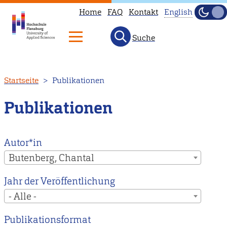
Home
FAQ
Kontakt
English
Dunke
Hell
Suche
This
page
is
Direkt
Startseite
Publikationen
not
zum
available
Inhalt
Publikationen
in
English.
Head
Autor*in
to
Butenberg, Chantal
our
Jahr der Veröffentlichung
English
- Alle -
main
page
Publikationsformat
instead.