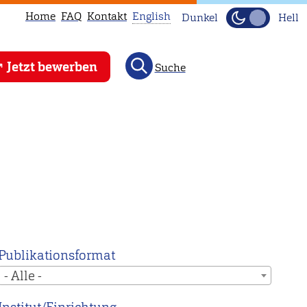
Home
FAQ
Kontakt
English
Dunkel
Hell
This
Jetzt bewerben
Suche
page
is
not
available
in
English.
Head
to
our
English
Publikationsformat
main
- Alle -
page
instead.