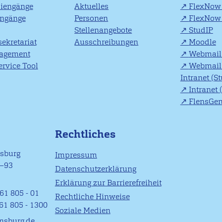
diengänge
Aktuelles
FlexNow 
engänge
Personen
FlexNow 
Stellenangebote
StudIP
ekretariat
Ausschreibungen
Moodle
agement
Webmail 
rvice Tool
Webmail 
Intranet (S
Intranet 
FlensGe
Rechtliches
nsburg
Impressum
1–93
Datenschutzerklärung
Erklärung zur Barrierefreiheit
61 805 - 01
Rechtliche Hinweise
461 805 - 1300
Soziale Medien
ensburg.de