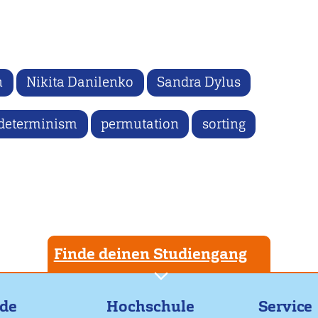
n
Nikita Danilenko
Sandra Dylus
determinism
permutation
sorting
Finde deinen Studiengang
nde
Hochschule
Service