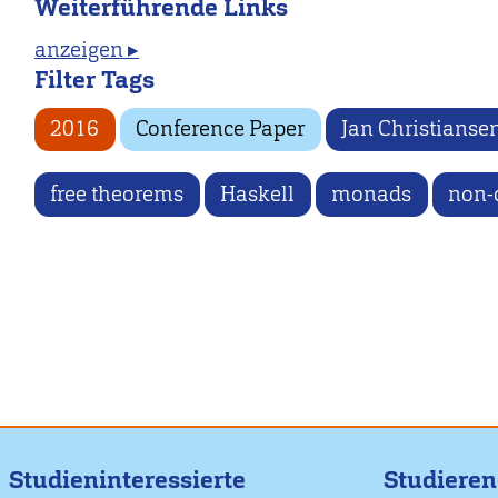
Weiterführende Links
anzeigen ▸
Filter Tags
2016
Conference Paper
Jan Christianse
free theorems
Haskell
monads
non-
Studieninteressierte
Studiere