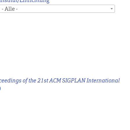
Institut/Einrichtung
- Alle -
ceedings of the 21st ACM SIGPLAN International
9