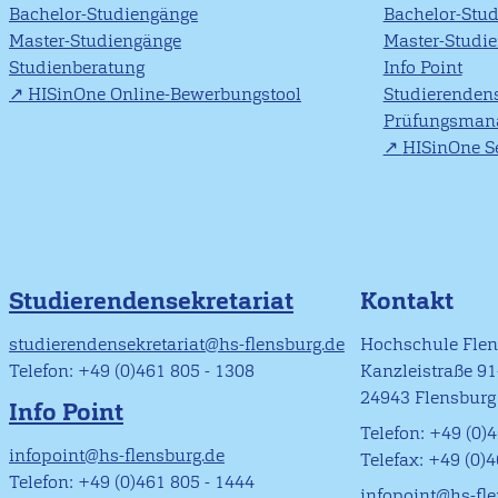
Bachelor-Studiengänge
Bachelor-Stu
Master-Studiengänge
Master-Studi
Studienberatung
Info Point
HISinOne Online-Bewerbungstool
Studierendens
Prüfungsman
HISinOne Se
Studierendensekretariat
Kontakt
studierendensekretariat@hs-flensburg.de
Hochschule Fle
Telefon: +49 (0)461 805 - 1308
Kanzleistraße 9
24943 Flensburg
Info Point
Telefon: +49 (0)4
infopoint@hs-flensburg.de
Telefax: +49 (0)
Telefon: +49 (0)461 805 - 1444
infopoint@hs-fl