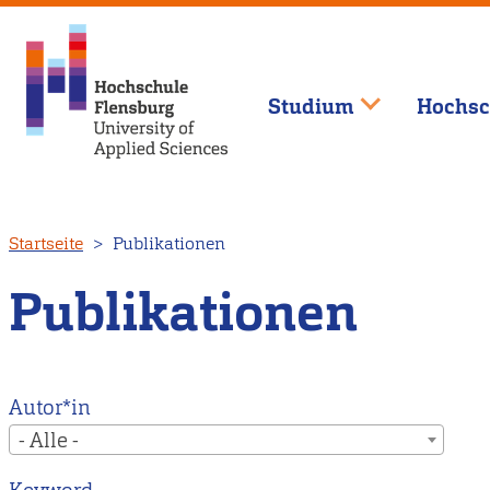
Studium
Hochsc
Direkt
Startseite
Publikationen
zum
Inhalt
Publikationen
Autor*in
- Alle -