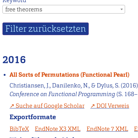
Keyword
free theorems
2016
All Sorts of Permutations (Functional Pearl)
Christiansen, J., Danilenko, N., & Dylus, S. (2016
Conference on Functional Programming
(S. 168–
Suche auf Google Scholar
DOI Verweis
Exportformate
BibTeX
EndNote X3 XML
EndNote 7 XML
E