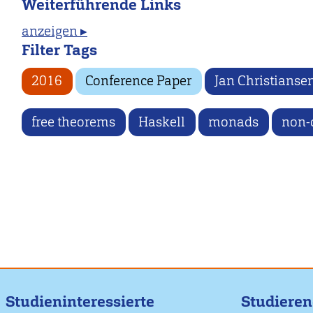
Weiterführende Links
anzeigen ▸
Filter Tags
2016
Conference Paper
Jan Christianse
free theorems
Haskell
monads
non-
Studieninteressierte
Studiere