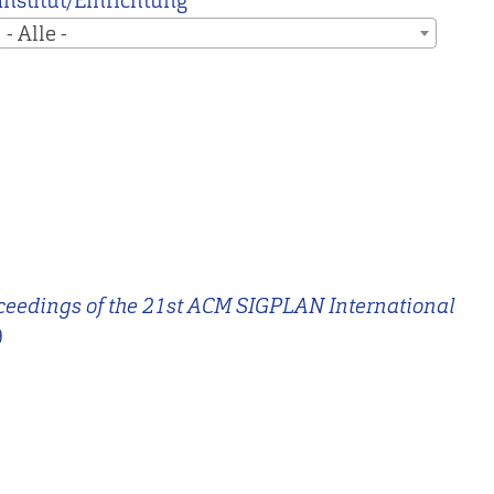
Institut/Einrichtung
- Alle -
ceedings of the 21st ACM SIGPLAN International
9