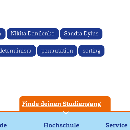
n
Nikita Danilenko
Sandra Dylus
determinism
permutation
sorting
Finde deinen Studiengang
nde
Hochschule
Service