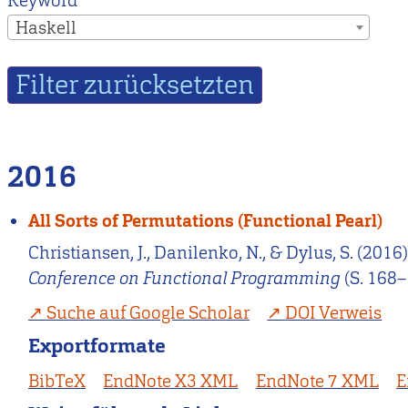
Keyword
Haskell
2016
All Sorts of Permutations (Functional Pearl)
Christiansen, J., Danilenko, N., & Dylus, S. (2016
Conference on Functional Programming
(S. 168–
Suche auf Google Scholar
DOI Verweis
Exportformate
BibTeX
EndNote X3 XML
EndNote 7 XML
E