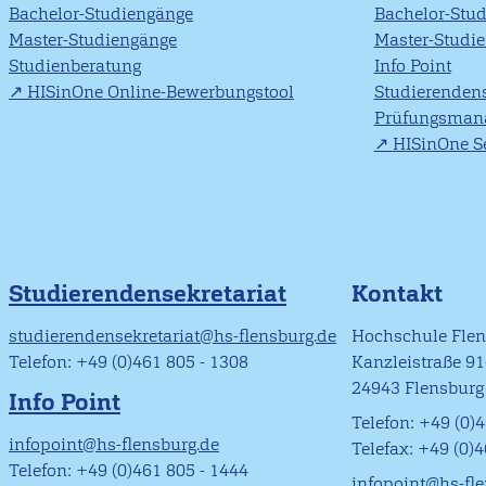
Bachelor-Studiengänge
Bachelor-Stu
Master-Studiengänge
Master-Studi
Studienberatung
Info Point
HISinOne Online-Bewerbungstool
Studierendens
Prüfungsman
HISinOne Se
Studierendensekretariat
Kontakt
studierendensekretariat@hs-flensburg.de
Hochschule Fle
Telefon: +49 (0)461 805 - 1308
Kanzleistraße 9
24943 Flensburg
Info Point
Telefon: +49 (0)4
infopoint@hs-flensburg.de
Telefax: +49 (0)
Telefon: +49 (0)461 805 - 1444
infopoint@hs-fl