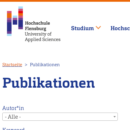
Studium
Hochsc
Direkt
Startseite
Publikationen
zum
Inhalt
Publikationen
Autor*in
- Alle -