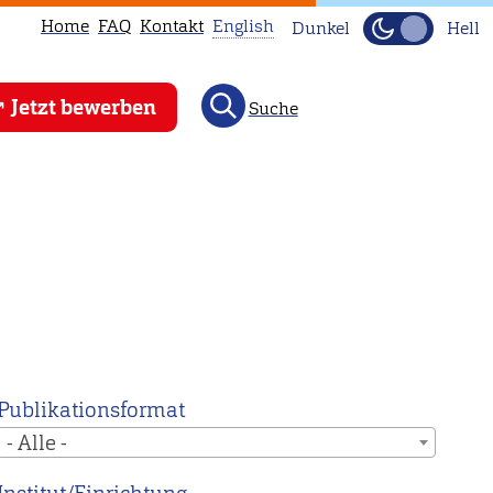
Home
FAQ
Kontakt
English
Dunkel
Hell
This
Jetzt bewerben
Suche
page
is
not
available
in
English.
Head
to
our
English
Publikationsformat
main
- Alle -
page
instead.