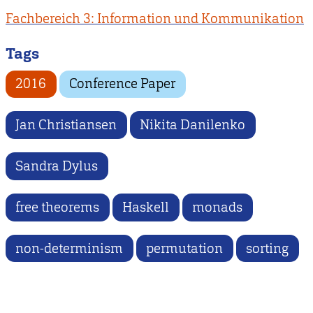
Fachbereich 3: Information und Kommunikation
Tags
2016
Conference Paper
Jan Christiansen
Nikita Danilenko
Sandra Dylus
free theorems
Haskell
monads
non-determinism
permutation
sorting