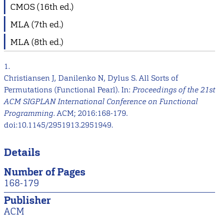
CMOS (16th ed.)
MLA (7th ed.)
MLA (8th ed.)
1.
Christiansen J, Danilenko N, Dylus S. All Sorts of
Permutations (Functional Pearl). In:
Proceedings of the 21st
ACM SIGPLAN International Conference on Functional
Programming
. ACM; 2016:168-179.
doi:10.1145/2951913.2951949.
Details
Number of Pages
168-179
Publisher
ACM