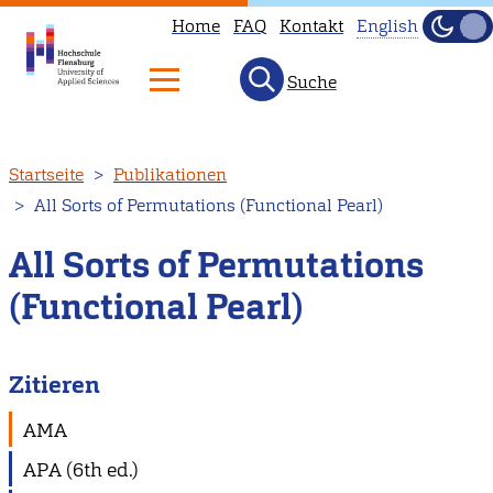
Home
FAQ
Kontakt
English
Dunke
Hell
Suche
This
page
is
Direkt
Startseite
Publikationen
not
zum
All Sorts of Permutations (Functional Pearl)
available
Inhalt
in
All Sorts of Permutations
English.
(Functional Pearl)
Head
to
our
Zitieren
English
main
AMA
page
APA (6th ed.)
instead.