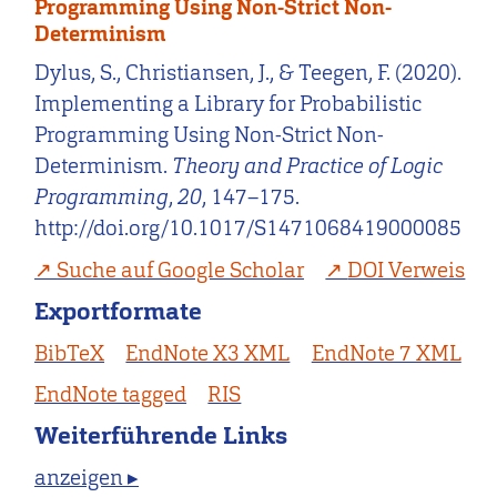
Programming Using Non-Strict Non-
Determinism
Dylus, S., Christiansen, J., & Teegen, F. (2020).
Implementing a Library for Probabilistic
Programming Using Non-Strict Non-
Determinism.
Theory and Practice of Logic
Programming
,
20
, 147–175.
http://doi.org/10.1017/S1471068419000085
Suche auf Google Scholar
DOI Verweis
Exportformate
BibTeX
EndNote X3 XML
EndNote 7 XML
EndNote tagged
RIS
Weiterführende Links
anzeigen ▸