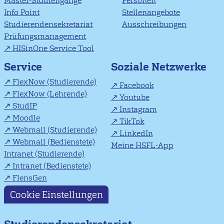
Master-Studiengänge
Personen
Info Point
Stellenangebote
Studierendensekretariat
Ausschreibungen
Prüfungsmanagement
HISinOne Service Tool
Soziale Netzwerke
Service
FlexNow (Studierende)
Facebook
FlexNow (Lehrende)
Youtube
StudIP
Instagram
Moodle
TikTok
Webmail (Studierende)
LinkedIn
Webmail (Bedienstete)
Meine HSFL-App
Intranet (Studierende)
Intranet (Bedienstete)
FlensGen
Cookie Einstellungen