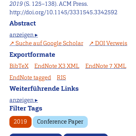
2019
(S. 125–138). ACM Press.
http://doi.org/10.1145/3331545.3342592
Abstract
anzeigen ▸
Suche auf Google Scholar
DOI Verweis
Exportformate
BibTeX
EndNote X3 XML
EndNote 7 XML
EndNote tagged
RIS
Weiterführende Links
anzeigen ▸
Filter Tags
2019
Conference Paper