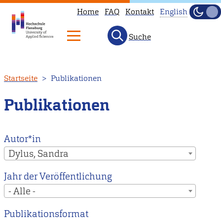
Home
FAQ
Kontakt
English
Dunke
Hell
Suche
This
page
is
Direkt
Startseite
Publikationen
not
zum
available
Inhalt
Publikationen
in
English.
Head
Autor*in
to
Dylus, Sandra
our
Jahr der Veröffentlichung
English
- Alle -
main
page
Publikationsformat
instead.