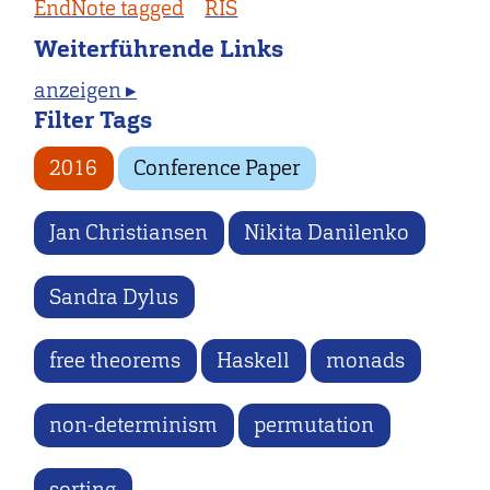
EndNote tagged
RIS
Weiterführende Links
anzeigen ▸
Filter Tags
2016
Conference Paper
Jan Christiansen
Nikita Danilenko
Sandra Dylus
free theorems
Haskell
monads
non-determinism
permutation
sorting