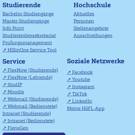
Studierende
Hochschule
Bachelor-Studiengänge
Aktuelles
Master-Studiengänge
Personen
Info Point
Stellenangebote
Studierendensekretariat
Ausschreibungen
Prüfungsmanagement
HISinOne Service Tool
Soziale Netzwerke
Service
FlexNow (Studierende)
Facebook
FlexNow (Lehrende)
Youtube
StudIP
Instagram
Moodle
TikTok
Webmail (Studierende)
LinkedIn
Webmail (Bedienstete)
Meine HSFL-App
Intranet (Studierende)
Intranet (Bedienstete)
FlensGen