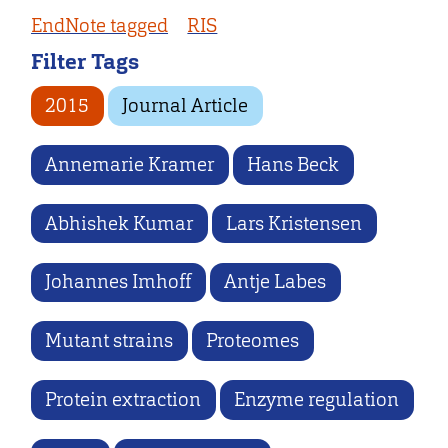
EndNote tagged
RIS
Filter Tags
2015
Journal Article
Annemarie Kramer
Hans Beck
Abhishek Kumar
Lars Kristensen
Johannes Imhoff
Antje Labes
Mutant strains
Proteomes
Protein extraction
Enzyme regulation