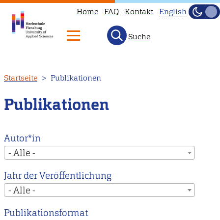
Home
FAQ
Kontakt
English
Dunke
Hell
Suche
This
page
is
Direkt
Startseite
Publikationen
not
zum
available
Inhalt
Publikationen
in
English.
Head
Autor*in
to
- Alle -
our
Jahr der Veröffentlichung
English
- Alle -
main
page
Publikationsformat
instead.