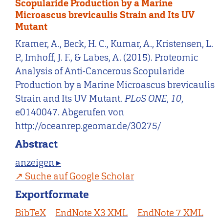
Scopularide Production by a Marine
Microascus brevicaulis Strain and Its UV
Mutant
Kramer, A., Beck, H. C., Kumar, A., Kristensen, L.
P., Imhoff, J. F., & Labes, A. (2015). Proteomic
Analysis of Anti-Cancerous Scopularide
Production by a Marine Microascus brevicaulis
Strain and Its UV Mutant.
PLoS ONE
,
10
,
e0140047. Abgerufen von
http://oceanrep.geomar.de/30275/
Abstract
anzeigen ▸
Suche auf Google Scholar
Exportformate
BibTeX
EndNote X3 XML
EndNote 7 XML