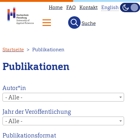
Home
FAQ
Kontakt
English
Dunke
Hell
Suche
This
page
is
Direkt
Startseite
Publikationen
not
zum
available
Inhalt
Publikationen
in
English.
Head
Autor*in
to
- Alle -
our
Jahr der Veröffentlichung
English
- Alle -
main
page
Publikationsformat
instead.