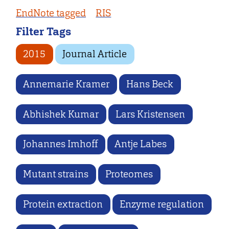
EndNote tagged
RIS
Filter Tags
2015
Journal Article
Annemarie Kramer
Hans Beck
Abhishek Kumar
Lars Kristensen
Johannes Imhoff
Antje Labes
Mutant strains
Proteomes
Protein extraction
Enzyme regulation