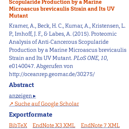
Scopularide Production by a Marine
Microascus brevicaulis Strain and Its UV
Mutant
Kramer, A., Beck, H. C., Kumar, A., Kristensen, L.
P., Imhoff, J. F., & Labes, A. (2015). Proteomic
Analysis of Anti-Cancerous Scopularide
Production by a Marine Microascus brevicaulis
Strain and Its UV Mutant.
PLoS ONE
,
10
,
e0140047. Abgerufen von
http://oceanrep.geomar.de/30275/
Abstract
anzeigen ▸
Suche auf Google Scholar
Exportformate
BibTeX
EndNote X3 XML
EndNote 7 XML