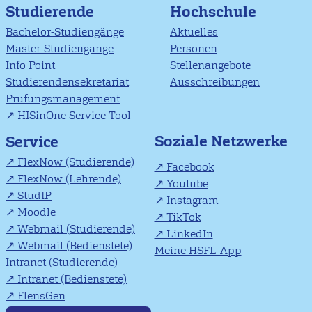
Studierende
Hochschule
Bachelor-Studiengänge
Aktuelles
Master-Studiengänge
Personen
Info Point
Stellenangebote
Studierendensekretariat
Ausschreibungen
Prüfungsmanagement
HISinOne Service Tool
Soziale Netzwerke
Service
FlexNow (Studierende)
Facebook
FlexNow (Lehrende)
Youtube
StudIP
Instagram
Moodle
TikTok
Webmail (Studierende)
LinkedIn
Webmail (Bedienstete)
Meine HSFL-App
Intranet (Studierende)
Intranet (Bedienstete)
FlensGen