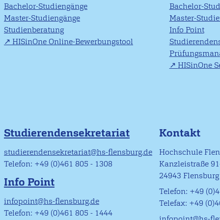
Bachelor-Studiengänge
Bachelor-Stu
Master-Studiengänge
Master-Studi
Studienberatung
Info Point
HISinOne Online-Bewerbungstool
Studierendens
Prüfungsman
HISinOne Se
Studierendensekretariat
Kontakt
studierendensekretariat@hs-flensburg.de
Hochschule Fle
Telefon: +49 (0)461 805 - 1308
Kanzleistraße 9
24943 Flensburg
Info Point
Telefon: +49 (0)4
infopoint@hs-flensburg.de
Telefax: +49 (0)
Telefon: +49 (0)461 805 - 1444
infopoint@hs-fl