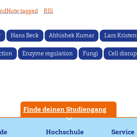
ndNote tagged
RIS
r
Hans Beck
Abhishek Kumar
Lars Kriste
ction
Enzyme regulation
Fungi
Cell disrup
Finde deinen Studiengang
nde
Hochschule
Service