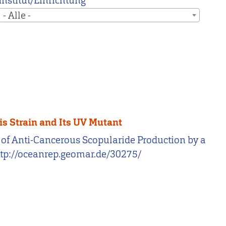
Institut/Einrichtung
- Alle -
is Strain and Its UV Mutant
ysis of Anti-Cancerous Scopularide Production by a
ttp://oceanrep.geomar.de/30275/