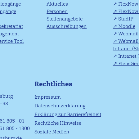
diengänge
Aktuelles
FlexNow 
engänge
Personen
FlexNow 
Stellenangebote
StudIP
ekretariat
Ausschreibungen
Moodle
agement
Webmail 
rvice Tool
Webmail 
Intranet (S
Intranet 
FlensGe
Rechtliches
nsburg
Impressum
1–93
Datenschutzerklärung
Erklärung zur Barrierefreiheit
61 805 - 01
Rechtliche Hinweise
461 805 - 1300
Soziale Medien
ensburg.de