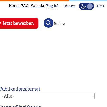
Home
FAQ
Kontakt
English
Dunkel
Hell
This
Jetzt bewerben
Suche
page
is
not
available
in
English.
Head
to
our
English
Publikationsformat
main
- Alle -
page
instead.