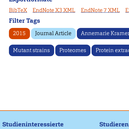
BibTeX
EndNote X3 XML
EndNote 7 XML
E
Filter Tags
2015
Journal Article
Annemarie Krame
Mutant strains
Proteomes
Protein extra
Studieninteressierte
Studiere