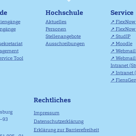
nde
Hochschule
Service
diengänge
Aktuelles
FlexNow 
engänge
Personen
FlexNow 
Stellenangebote
StudIP
ekretariat
Ausschreibungen
Moodle
agement
Webmail 
rvice Tool
Webmail 
Intranet (S
Intranet 
FlensGe
Rechtliches
nsburg
Impressum
1–93
Datenschutzerklärung
Erklärung zur Barrierefreiheit