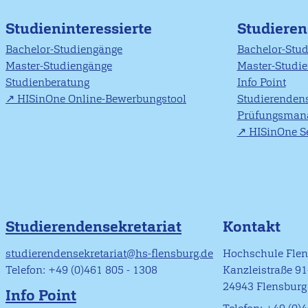
Studieninteressierte
Studiere
Bachelor-Studiengänge
Bachelor-Stu
Master-Studiengänge
Master-Studi
Studienberatung
Info Point
HISinOne Online-Bewerbungstool
Studierendens
Prüfungsman
HISinOne Se
Studierendensekretariat
Kontakt
studierendensekretariat@hs-flensburg.de
Hochschule Fle
Telefon: +49 (0)461 805 - 1308
Kanzleistraße 9
24943 Flensburg
Info Point