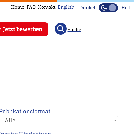
Home
FAQ
Kontakt
English
Dunkel
Hell
This
Jetzt bewerben
Suche
page
is
not
available
in
English.
Head
to
our
English
Publikationsformat
main
- Alle -
page
instead.