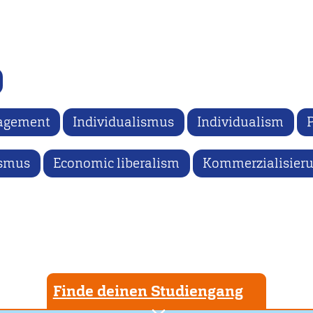
agement
Individualismus
Individualism
ismus
Economic liberalism
Kommerzialisier
Finde deinen Studiengang