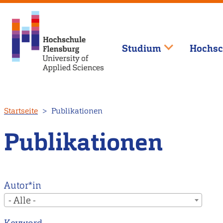
Studium
Hochsc
Direkt
Startseite
Publikationen
zum
Inhalt
Publikationen
Autor*in
- Alle -