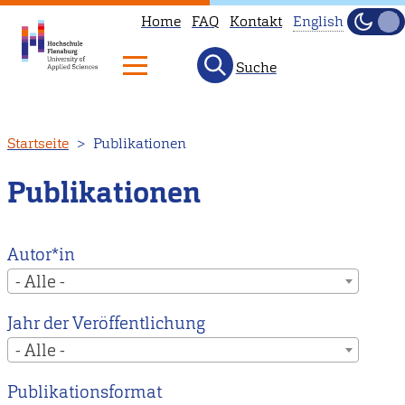
Home
FAQ
Kontakt
English
Dunke
Hell
Suche
This
page
is
Direkt
Startseite
Publikationen
not
zum
available
Inhalt
Publikationen
in
English.
Head
Autor*in
to
- Alle -
our
Jahr der Veröffentlichung
English
- Alle -
main
page
Publikationsformat
instead.