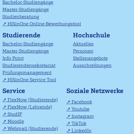
Bachelor-Studiengänge
Master-Studiengänge
Studienberatung
HISinOne Online-Bewerbungstool
Studierende
Hochschule
Bachelor-Studiengänge
Aktuelles
Master-Studiengänge
Personen
Info Point
Stellenangebote
Studierendensekretariat
Ausschreibungen
Prüfungsmanagement
HISinOne Service Tool
Soziale Netzwerke
Service
FlexNow (Studierende)
Facebook
FlexNow (Lehrende)
Youtube
StudIP
Instagram
Moodle
TikTok
Webmail (Studierende)
LinkedIn