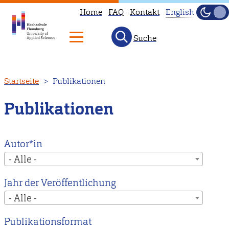
Home
FAQ
Kontakt
English
Dunke
Hell
Suche
This
page
is
Direkt
Startseite
Publikationen
not
zum
available
Inhalt
Publikationen
in
English.
Head
Autor*in
to
- Alle -
our
Jahr der Veröffentlichung
English
- Alle -
main
page
Publikationsformat
instead.