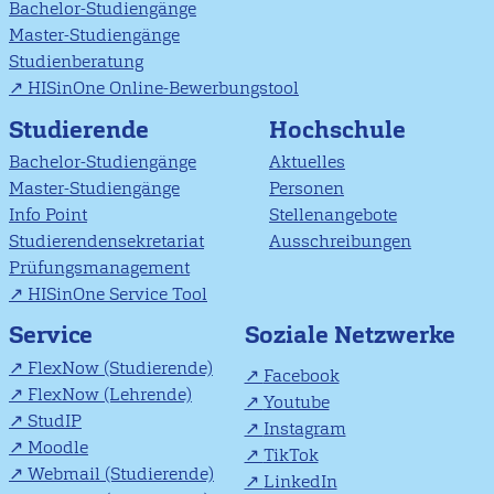
Bachelor-Studiengänge
Master-Studiengänge
Studienberatung
HISinOne Online-Bewerbungstool
Studierende
Hochschule
Bachelor-Studiengänge
Aktuelles
Master-Studiengänge
Personen
Info Point
Stellenangebote
Studierendensekretariat
Ausschreibungen
Prüfungsmanagement
HISinOne Service Tool
Soziale Netzwerke
Service
FlexNow (Studierende)
Facebook
FlexNow (Lehrende)
Youtube
StudIP
Instagram
Moodle
TikTok
Webmail (Studierende)
LinkedIn