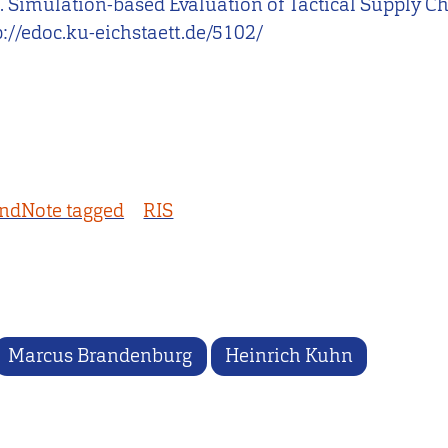
0). Simulation-based Evaluation of Tactical Supply 
p://edoc.ku-eichstaett.de/5102/
ndNote tagged
RIS
Marcus Brandenburg
Heinrich Kuhn