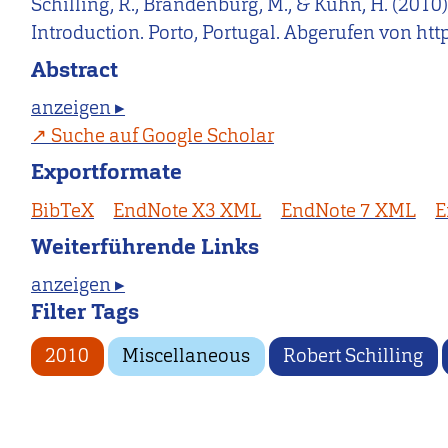
Schilling, R., Brandenburg, M., & Kuhn, H. (201
Introduction. Porto, Portugal. Abgerufen von htt
Abstract
anzeigen ▸
Suche auf Google Scholar
Exportformate
BibTeX
EndNote X3 XML
EndNote 7 XML
E
Weiterführende Links
anzeigen ▸
Filter Tags
2010
Miscellaneous
Robert Schilling