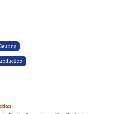
Seuring
troduction
ction