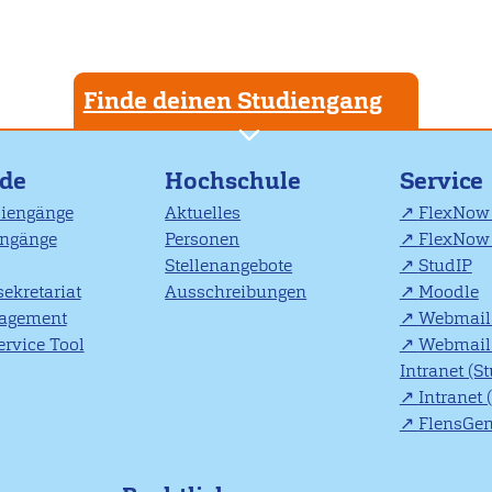
Finde deinen Studiengang
nde
Hochschule
Service
diengänge
Aktuelles
FlexNow 
engänge
Personen
FlexNow 
Stellenangebote
StudIP
ekretariat
Ausschreibungen
Moodle
agement
Webmail 
rvice Tool
Webmail 
Intranet (S
Intranet 
FlensGe