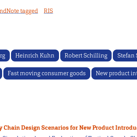
ndNote tagged
RIS
rg
Heinrich Kuhn
Robert Schilling
Stefan 
Fast moving consumer goods
New product in
ly Chain Design Scenarios for New Product Introdu