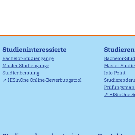
Studieninteressierte
Studiere
Bachelor-Studiengänge
Bachelor-Stu
Master-Studiengänge
Master-Studi
Studienberatung
Info Point
HISinOne Online-Bewerbungstool
Studierendens
Prüfungsman
HISinOne Se