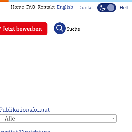
Home
FAQ
Kontakt
English
Dunkel
Hell
This
Jetzt bewerben
Suche
page
is
not
available
in
English.
Head
to
our
English
Publikationsformat
main
- Alle -
page
instead.