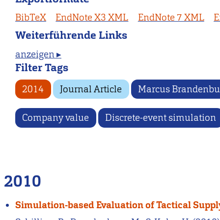
BibTeX
EndNote X3 XML
EndNote 7 XML
E
Weiterführende Links
anzeigen ▸
Filter Tags
2014
Journal Article
Marcus Brandenbu
Company value
Discrete-event simulation
2010
Simulation-based Evaluation of Tactical Supp