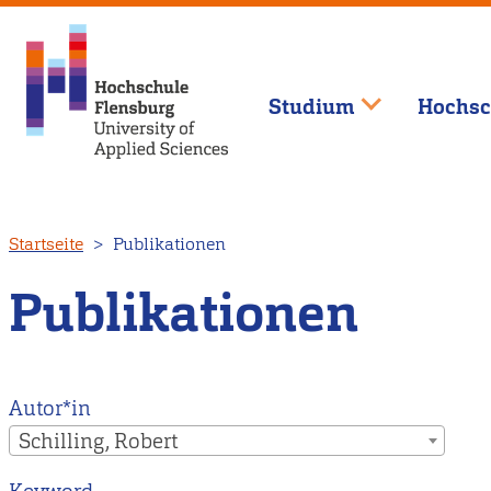
Studium
Hochsc
Direkt
Startseite
Publikationen
zum
Inhalt
Publikationen
Autor*in
Schilling, Robert