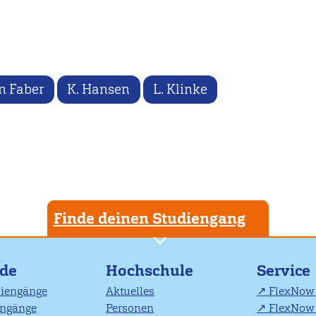
en Faber
K. Hansen
L. Klinke
Finde deinen Studiengang
nde
Hochschule
Service
diengänge
Aktuelles
FlexNow 
engänge
Personen
FlexNow 