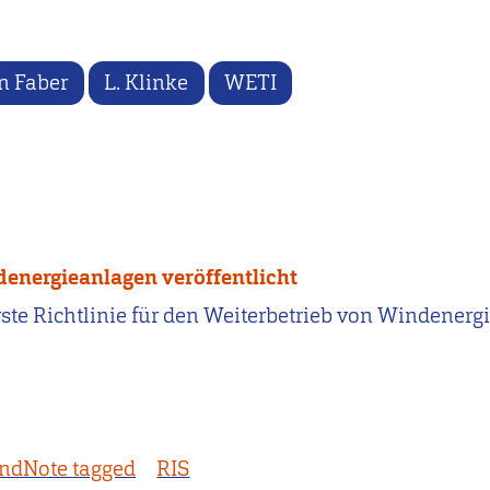
en Faber
L. Klinke
WETI
ndenergieanlagen veröffentlicht
). Erste Richtlinie für den Weiterbetrieb von Windener
ndNote tagged
RIS