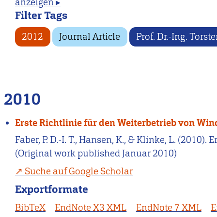
anzeigen ▸
Filter Tags
2012
Journal Article
Prof. Dr.-Ing. Torst
2010
Erste Richtlinie für den Weiterbetrieb von Wi
Faber, P. D.-I. T., Hansen, K., & Klinke, L. (2010
(Original work published Januar 2010)
Suche auf Google Scholar
Exportformate
BibTeX
EndNote X3 XML
EndNote 7 XML
E