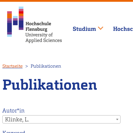
Studium
Hochsc
Direkt
Startseite
Publikationen
zum
Inhalt
Publikationen
Autor*in
Klinke, L.