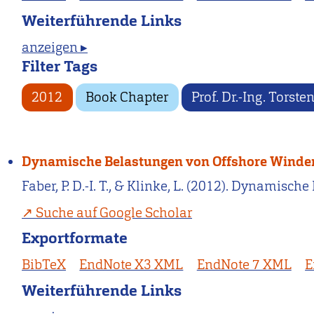
Weiterführende Links
anzeigen ▸
Filter Tags
2012
Book Chapter
Prof. Dr.-Ing. Torste
Dynamische Belastungen von Offshore Winde
Faber, P. D.-I. T., & Klinke, L. (2012). Dynami
Suche auf Google Scholar
Exportformate
BibTeX
EndNote X3 XML
EndNote 7 XML
E
Weiterführende Links