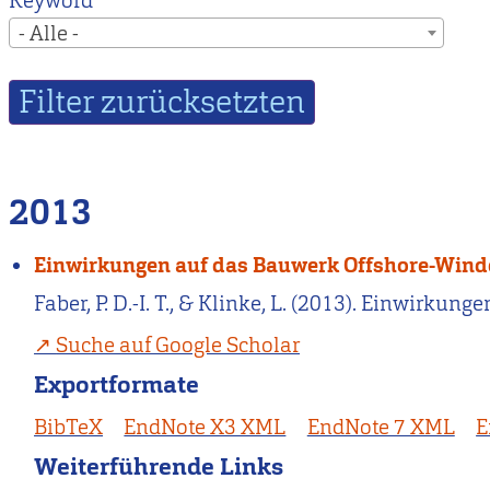
Keyword
- Alle -
2013
Einwirkungen auf das Bauwerk Offshore-Wind
Faber, P. D.-I. T., & Klinke, L. (2013). Einwirk
Suche auf Google Scholar
Exportformate
BibTeX
EndNote X3 XML
EndNote 7 XML
E
Weiterführende Links