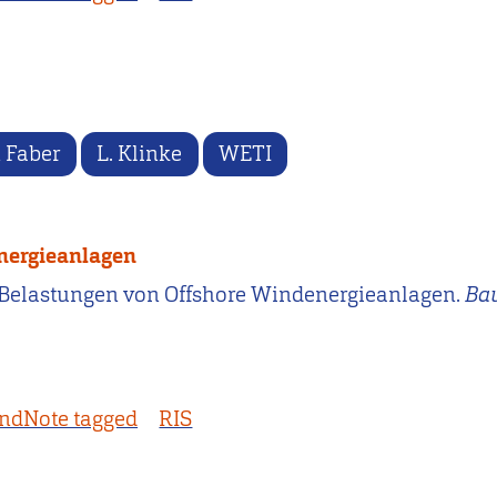
n Faber
L. Klinke
WETI
nergieanlagen
sche Belastungen von Offshore Windenergieanlagen.
Ba
ndNote tagged
RIS