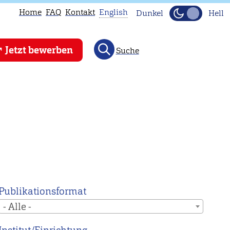
Home
FAQ
Kontakt
English
Dunkel
Hell
This
Jetzt bewerben
Suche
page
is
not
available
in
English.
Head
to
our
English
Publikationsformat
main
- Alle -
page
instead.