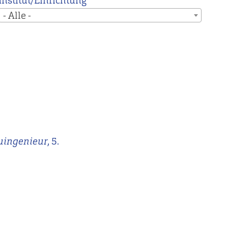
Institut/Einrichtung
- Alle -
uingenieur
, 5.