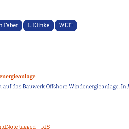
en Faber
L. Klinke
WETI
energieanlage
ungen auf das Bauwerk Offshore-Windenergieanlage. In
ndNote tagged
RIS