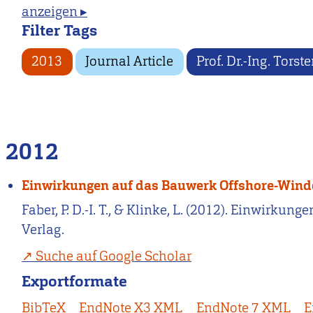
anzeigen ▸
Filter Tags
2013
Journal Article
Prof. Dr.-Ing. Torst
2012
Einwirkungen auf das Bauwerk Offshore-Wind
Faber, P. D.-I. T., & Klinke, L. (2012). Einwirk
Verlag.
Suche auf Google Scholar
Exportformate
BibTeX
EndNote X3 XML
EndNote 7 XML
E