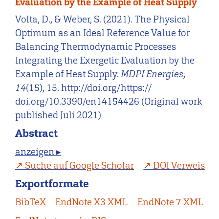
Evaluation by the Example of Heat Supply
Volta, D., & Weber, S. (2021). The Physical
Optimum as an Ideal Reference Value for
Balancing Thermodynamic Processes
Integrating the Exergetic Evaluation by the
Example of Heat Supply.
MDPI Energies
,
14
(15), 15. http://doi.org/https://
doi.org/10.3390/en14154426 (Original work
published Juli 2021)
Abstract
anzeigen ▸
Suche auf Google Scholar
DOI Verweis
Exportformate
BibTeX
EndNote X3 XML
EndNote 7 XML