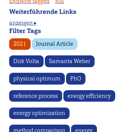
EndNote tagged
RIS
Weiterführende Links
anzeigen ▸
Filter Tags
2021
Journal Article
Dirk Volta
Samanta Weber
physical optimum
PhO
reference process
energy efficiency
energy optimization
method comparison
energy