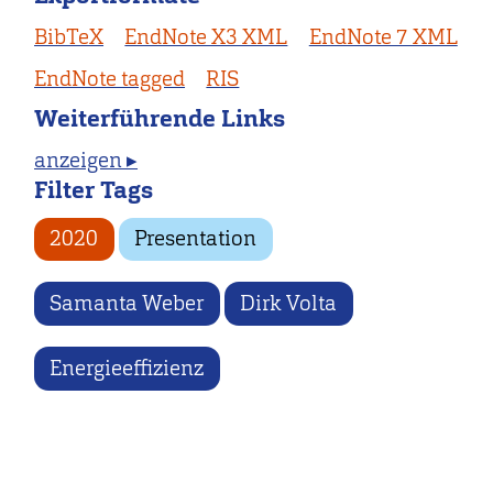
BibTeX
EndNote X3 XML
EndNote 7 XML
EndNote tagged
RIS
Weiterführende Links
anzeigen ▸
Filter Tags
2020
Presentation
Samanta Weber
Dirk Volta
Energieeffizienz