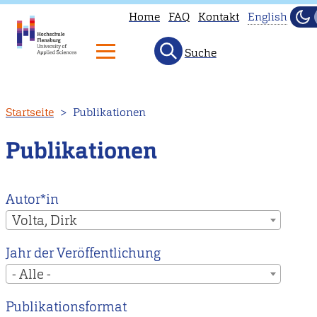
Home
FAQ
Kontakt
English
Du
Hel
Suche
This
page
is
Direkt
Startseite
Publikationen
not
zum
availab
Inhalt
Publikationen
in
English.
Head
Autor*in
to
Volta, Dirk
our
Jahr der Veröffentlichung
English
- Alle -
main
page
Publikationsformat
instead.