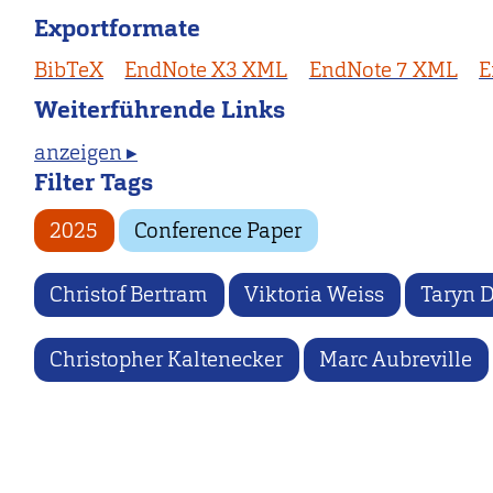
Exportformate
BibTeX
EndNote X3 XML
EndNote 7 XML
E
Weiterführende Links
anzeigen ▸
Filter Tags
2025
Conference Paper
Christof Bertram
Viktoria Weiss
Taryn 
Christopher Kaltenecker
Marc Aubreville