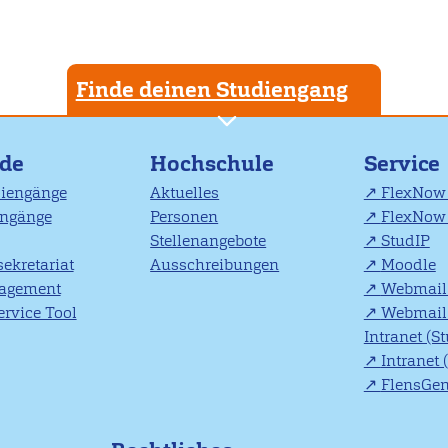
Finde deinen Studiengang
nde
Hochschule
Service
diengänge
Aktuelles
FlexNow 
engänge
Personen
FlexNow 
Stellenangebote
StudIP
ekretariat
Ausschreibungen
Moodle
agement
Webmail 
rvice Tool
Webmail 
Intranet (S
Intranet 
FlensGe