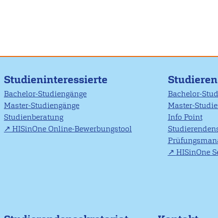
Studieninteressierte
Studiere
Bachelor-Studiengänge
Bachelor-Stu
Master-Studiengänge
Master-Studi
Studienberatung
Info Point
HISinOne Online-Bewerbungstool
Studierendens
Prüfungsman
HISinOne Se