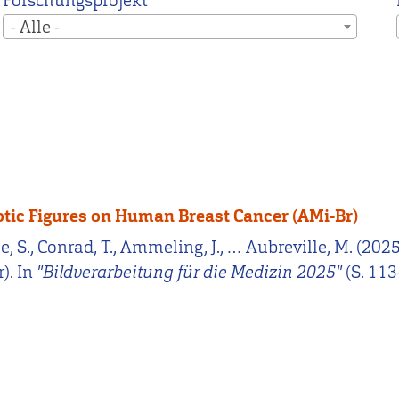
Forschungsprojekt
- Alle -
otic Figures on Human Breast Cancer (AMi-Br)
jee, S., Conrad, T., Ammeling, J., … Aubreville, M. (2
). In
"Bildverarbeitung für die Medizin 2025"
(S. 11