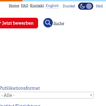
Home
FAQ
Kontakt
English
Dunkel
Hell
This
Jetzt bewerben
Suche
page
is
not
available
in
English.
Head
to
our
English
Publikationsformat
main
- Alle -
page
instead.