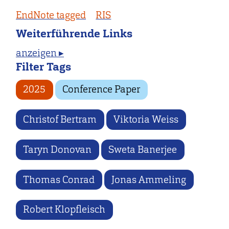
EndNote tagged
RIS
Weiterführende Links
anzeigen ▸
Filter Tags
2025
Conference Paper
Christof Bertram
Viktoria Weiss
Taryn Donovan
Sweta Banerjee
Thomas Conrad
Jonas Ammeling
Robert Klopfleisch