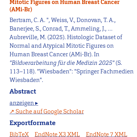
Mitotic Figures on Human Breast Cancer
(AMi-Br)
Bertram, C. A. ", Weiss, V., Donovan, T. A.,
Banerjee, S., Conrad, T., Ammeling, J., …
Aubreville, M. (2025). Histologic Dataset of
Normal and Atypical Mitotic Figures on
Human Breast Cancer (AMi-Br). In
"Bildverarbeitung für die Medizin 2025"
(S.
113–118). "Wiesbaden": "Springer Fachmedien
Wiesbaden".
Abstract
anzeigen ▸
Suche auf Google Scholar
Exportformate
BibTeX
EndNote X3 XML
EndNote 7 XML