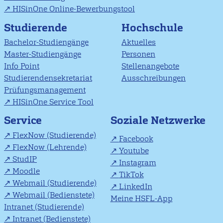
HISinOne Online-Bewerbungstool
Studierende
Hochschule
Bachelor-Studiengänge
Aktuelles
Master-Studiengänge
Personen
Info Point
Stellenangebote
Studierendensekretariat
Ausschreibungen
Prüfungsmanagement
HISinOne Service Tool
Soziale Netzwerke
Service
FlexNow (Studierende)
Facebook
FlexNow (Lehrende)
Youtube
StudIP
Instagram
Moodle
TikTok
Webmail (Studierende)
LinkedIn
Webmail (Bedienstete)
Meine HSFL-App
Intranet (Studierende)
Intranet (Bedienstete)