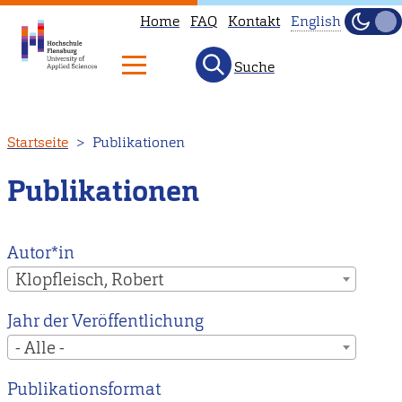
Home
FAQ
Kontakt
English
Dunke
Hell
Suche
This
page
is
Direkt
Startseite
Publikationen
not
zum
available
Inhalt
Publikationen
in
English.
Head
Autor*in
to
Klopfleisch, Robert
our
Jahr der Veröffentlichung
English
- Alle -
main
page
Publikationsformat
instead.