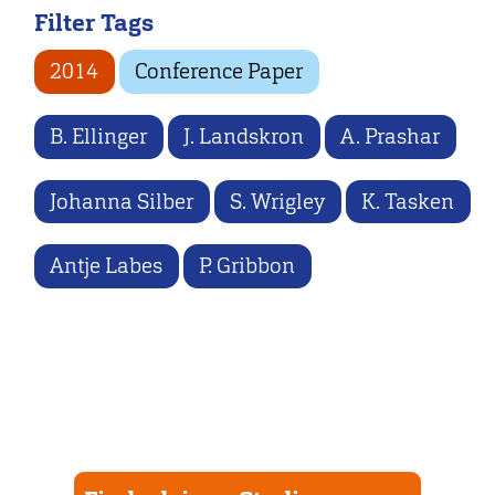
Filter Tags
2014
Conference Paper
B. Ellinger
J. Landskron
A. Prashar
Johanna Silber
S. Wrigley
K. Tasken
Antje Labes
P. Gribbon