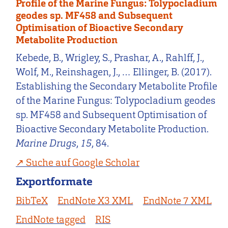
Profile of the Marine Fungus: Tolypocladium
geodes sp. MF458 and Subsequent
Optimisation of Bioactive Secondary
Metabolite Production
Kebede, B., Wrigley, S., Prashar, A., Rahlff, J.,
Wolf, M., Reinshagen, J., … Ellinger, B. (2017).
Establishing the Secondary Metabolite Profile
of the Marine Fungus: Tolypocladium geodes
sp. MF458 and Subsequent Optimisation of
Bioactive Secondary Metabolite Production.
Marine Drugs
,
15
, 84.
Suche auf Google Scholar
Exportformate
BibTeX
EndNote X3 XML
EndNote 7 XML
EndNote tagged
RIS