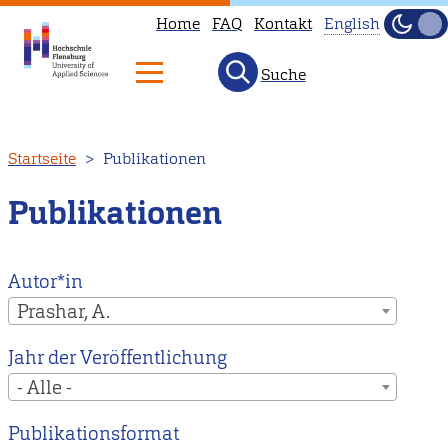
Home
FAQ
Kontakt
English
Dunke
Hell
Suche
This
page
is
Direkt
Startseite
Publikationen
not
zum
available
Inhalt
Publikationen
in
English.
Head
Autor*in
to
Prashar, A.
our
Jahr der Veröffentlichung
English
- Alle -
main
page
Publikationsformat
instead.