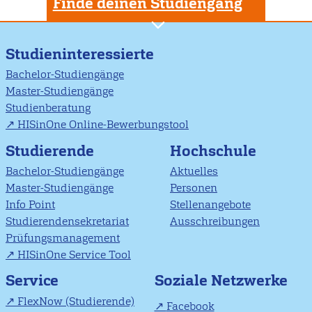
Finde deinen Studiengang
Studieninteressierte
Bachelor-Studiengänge
Master-Studiengänge
Studienberatung
HISinOne Online-Bewerbungstool
Studierende
Hochschule
Bachelor-Studiengänge
Aktuelles
Master-Studiengänge
Personen
Info Point
Stellenangebote
Studierendensekretariat
Ausschreibungen
Prüfungsmanagement
HISinOne Service Tool
Soziale Netzwerke
Service
FlexNow (Studierende)
Facebook