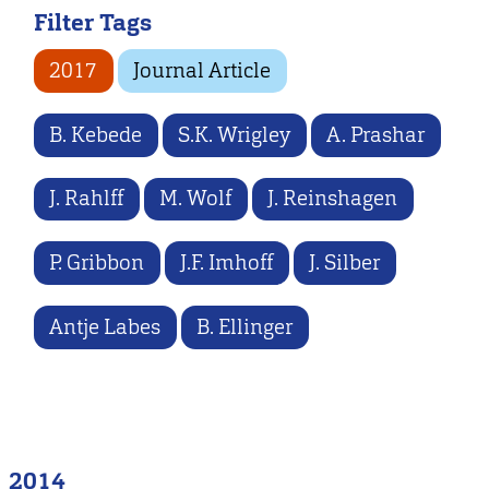
Filter Tags
2017
Journal Article
B. Kebede
S.K. Wrigley
A. Prashar
J. Rahlff
M. Wolf
J. Reinshagen
P. Gribbon
J.F. Imhoff
J. Silber
Antje Labes
B. Ellinger
2014