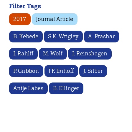
Filter Tags
2017
Journal Article
B. Kebede
S.K. Wrigley
A. Prashar
J. Rahlff
M. Wolf
J. Reinshagen
P. Gribbon
J.F. Imhoff
J. Silber
Antje Labes
B. Ellinger