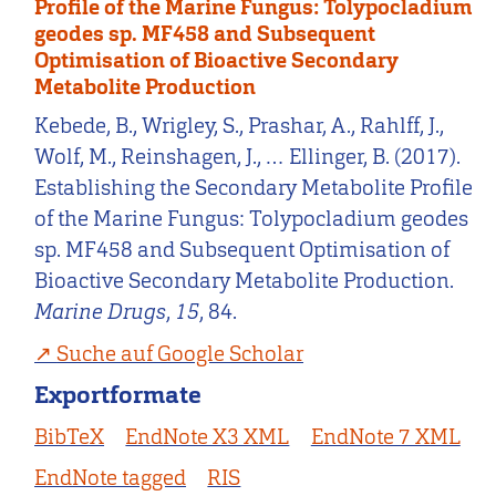
Profile of the Marine Fungus: Tolypocladium
geodes sp. MF458 and Subsequent
Optimisation of Bioactive Secondary
Metabolite Production
Kebede, B., Wrigley, S., Prashar, A., Rahlff, J.,
Wolf, M., Reinshagen, J., … Ellinger, B. (2017).
Establishing the Secondary Metabolite Profile
of the Marine Fungus: Tolypocladium geodes
sp. MF458 and Subsequent Optimisation of
Bioactive Secondary Metabolite Production.
Marine Drugs
,
15
, 84.
Suche auf Google Scholar
Exportformate
BibTeX
EndNote X3 XML
EndNote 7 XML
EndNote tagged
RIS