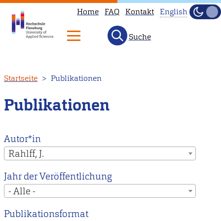
Home
FAQ
Kontakt
English
Dunke
Hell
Suche
This
page
is
Direkt
Startseite
Publikationen
not
zum
available
Inhalt
Publikationen
in
English.
Head
Autor*in
to
Rahlff, J.
our
Jahr der Veröffentlichung
English
- Alle -
main
page
Publikationsformat
instead.