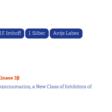
J.F. Imhoff
J. Silber
Antje Labes
Kinase 3β
Benzocoumarins, a New Class of Inhibitors of