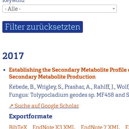
Keyword
- Alle -
2017
Establishing the Secondary Metabolite Profil
Secondary Metabolite Production
Kebede, B., Wrigley, S., Prashar, A., Rahlff, J., W
Fungus: Tolypocladium geodes sp. MF458 and S
Suche auf Google Scholar
Exportformate
BibTeX
EndNote X3 XML
EndNote 7 XML
E