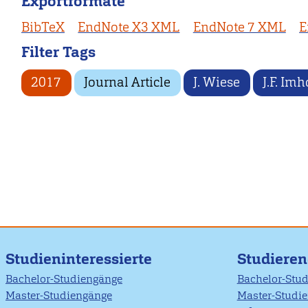
Exportformate
BibTeX
EndNote X3 XML
EndNote 7 XML
E
Filter Tags
2017
Journal Article
J. Wiese
J.F. Imh
Studieninteressierte
Studiere
Bachelor-Studiengänge
Bachelor-Stu
Master-Studiengänge
Master-Studi