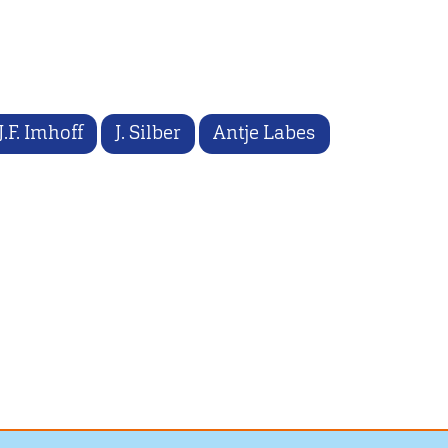
J.F. Imhoff
J. Silber
Antje Labes