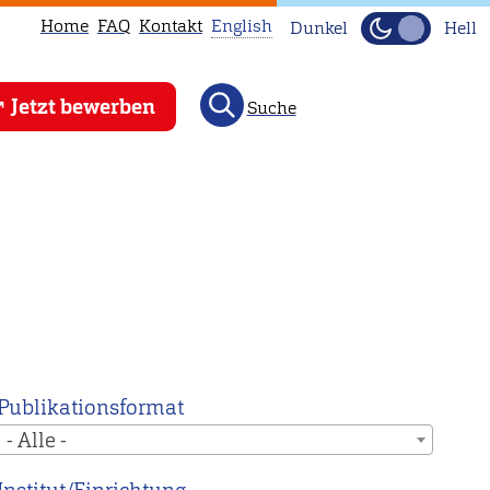
Home
FAQ
Kontakt
English
Dunkel
Hell
This
Jetzt bewerben
Suche
page
is
not
available
in
English.
Head
to
our
English
Publikationsformat
main
- Alle -
page
instead.