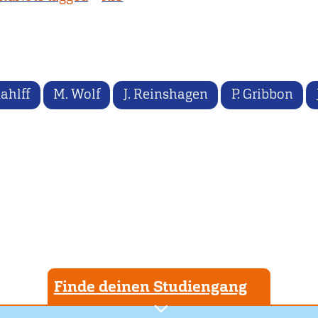
Rahlff
M. Wolf
J. Reinshagen
P. Gribbon
Finde deinen Studiengang