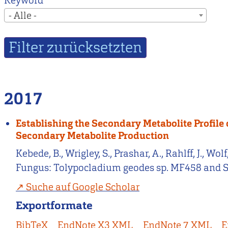
Keyword
- Alle -
2017
Establishing the Secondary Metabolite Profil
Secondary Metabolite Production
Kebede, B., Wrigley, S., Prashar, A., Rahlff, J., W
Fungus: Tolypocladium geodes sp. MF458 and S
Suche auf Google Scholar
Exportformate
BibTeX
EndNote X3 XML
EndNote 7 XML
E