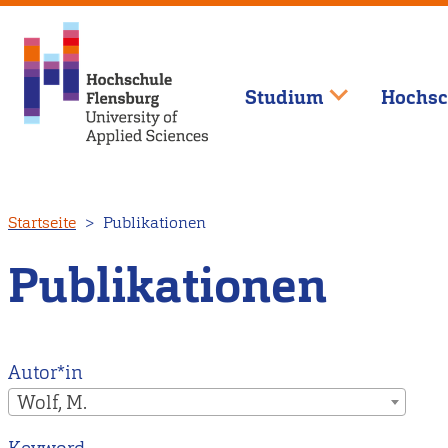
Studium
Hochsc
Direkt
Startseite
Publikationen
zum
Inhalt
Publikationen
Autor*in
Wolf, M.