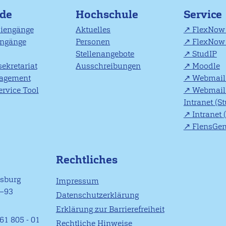
nde
Hochschule
Service
diengänge
Aktuelles
FlexNow 
engänge
Personen
FlexNow 
Stellenangebote
StudIP
ekretariat
Ausschreibungen
Moodle
agement
Webmail 
rvice Tool
Webmail 
Intranet (S
Intranet 
FlensGe
Rechtliches
nsburg
Impressum
1–93
Datenschutzerklärung
Erklärung zur Barrierefreiheit
61 805 - 01
Rechtliche Hinweise