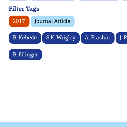
Filter Tags
2017
Journal Article
B. Kebede
S.K. Wrigley
A. Prashar
J. 
B. Ellinger