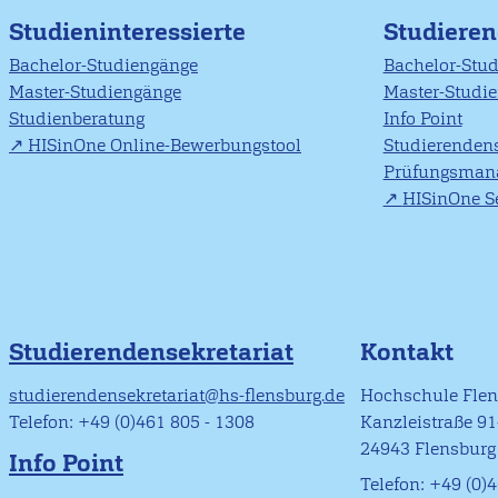
Studieninteressierte
Studiere
Bachelor-Studiengänge
Bachelor-Stu
Master-Studiengänge
Master-Studi
Studienberatung
Info Point
HISinOne Online-Bewerbungstool
Studierendens
Prüfungsman
HISinOne Se
Studierendensekretariat
Kontakt
studierendensekretariat@hs-flensburg.de
Hochschule Fle
Telefon: +49 (0)461 805 - 1308
Kanzleistraße 9
24943 Flensburg
Info Point
Telefon: +49 (0)4