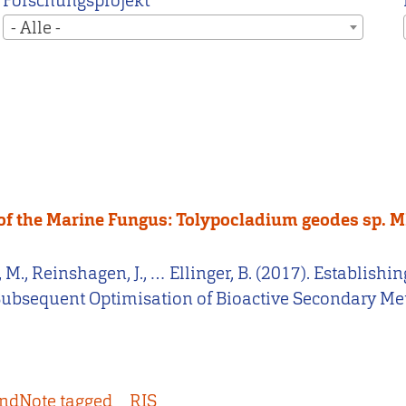
Forschungsprojekt
- Alle -
e of the Marine Fungus: Tolypocladium geodes sp. 
olf, M., Reinshagen, J., … Ellinger, B. (2017). Establi
ubsequent Optimisation of Bioactive Secondary Met
ndNote tagged
RIS