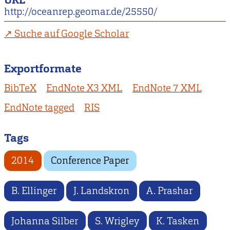
URL
http://oceanrep.geomar.de/25550/
Suche auf Google Scholar
Exportformate
BibTeX
EndNote X3 XML
EndNote 7 XML
EndNote tagged
RIS
Tags
2014
Conference Paper
B. Ellinger
J. Landskron
A. Prashar
Johanna Silber
S. Wrigley
K. Tasken