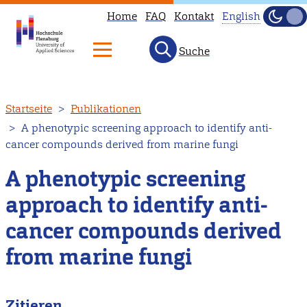
Home
FAQ
Kontakt
English
Dunke
Hell
Suche
This
page
is
Direkt
Startseite
Publikationen
not
zum
A phenotypic screening approach to identify anti-
available
Inhalt
cancer compounds derived from marine fungi
in
English.
A phenotypic screening
Head
approach to identify anti-
to
cancer compounds derived
our
English
from marine fungi
main
page
Zitieren
instead.