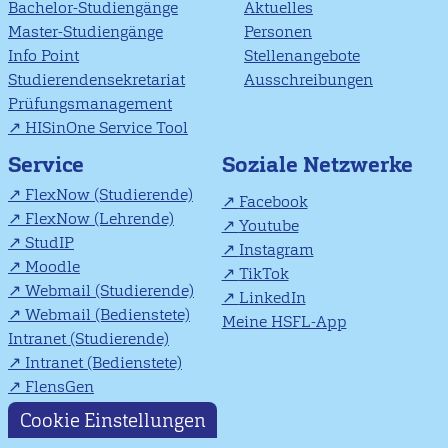
Bachelor-Studiengänge
Aktuelles
Master-Studiengänge
Personen
Info Point
Stellenangebote
Studierendensekretariat
Ausschreibungen
Prüfungsmanagement
HISinOne Service Tool
Soziale Netzwerke
Service
FlexNow (Studierende)
Facebook
FlexNow (Lehrende)
Youtube
StudIP
Instagram
Moodle
TikTok
Webmail (Studierende)
LinkedIn
Webmail (Bedienstete)
Meine HSFL-App
Intranet (Studierende)
Intranet (Bedienstete)
FlensGen
Cookie Einstellungen