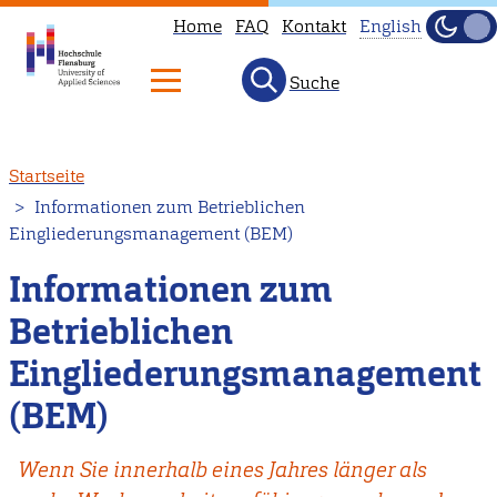
Home
FAQ
Kontakt
English
Dunke
Hell
Suche
This
page
is
Direkt
Startseite
not
zum
Informationen zum Betrieblichen
available
Inhalt
Eingliederungsmanagement (BEM)
in
English.
Informationen zum
Head
Betrieblichen
to
Eingliederungsmanagement
our
English
(BEM)
main
page
Wenn Sie innerhalb eines Jahres länger als
instead.