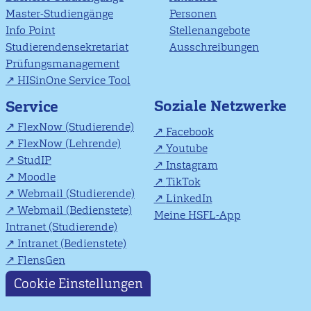
Master-Studiengänge
Personen
Info Point
Stellenangebote
Studierendensekretariat
Ausschreibungen
Prüfungsmanagement
HISinOne Service Tool
Soziale Netzwerke
Service
FlexNow (Studierende)
Facebook
FlexNow (Lehrende)
Youtube
StudIP
Instagram
Moodle
TikTok
Webmail (Studierende)
LinkedIn
Webmail (Bedienstete)
Meine HSFL-App
Intranet (Studierende)
Intranet (Bedienstete)
FlensGen
Cookie Einstellungen