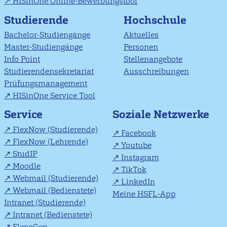
HISinOne Online-Bewerbungstool
Studierende
Hochschule
Bachelor-Studiengänge
Aktuelles
Master-Studiengänge
Personen
Info Point
Stellenangebote
Studierendensekretariat
Ausschreibungen
Prüfungsmanagement
HISinOne Service Tool
Soziale Netzwerke
Service
FlexNow (Studierende)
Facebook
FlexNow (Lehrende)
Youtube
StudIP
Instagram
Moodle
TikTok
Webmail (Studierende)
LinkedIn
Webmail (Bedienstete)
Meine HSFL-App
Intranet (Studierende)
Intranet (Bedienstete)
FlensGen