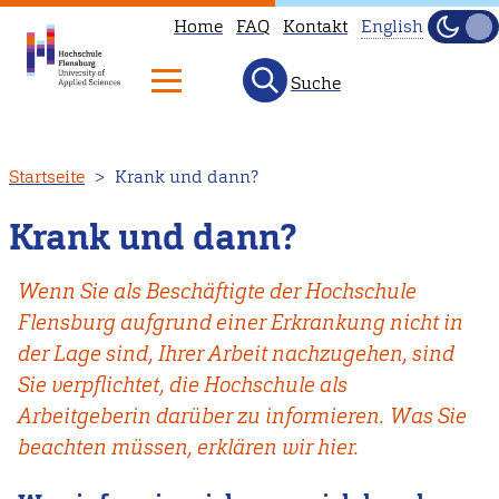
Home
FAQ
Kontakt
English
Dunke
Hell
Suche
This
page
is
Direkt
Startseite
Krank und dann?
not
zum
available
Inhalt
Krank und dann?
in
English.
Wenn Sie als Beschäftigte der Hochschule
Head
Flensburg aufgrund einer Erkrankung nicht in
to
der Lage sind, Ihrer Arbeit nachzugehen, sind
our
Sie verpflichtet, die Hochschule als
English
Arbeitgeberin darüber zu informieren. Was Sie
main
beachten müssen, erklären wir hier.
page
instead.