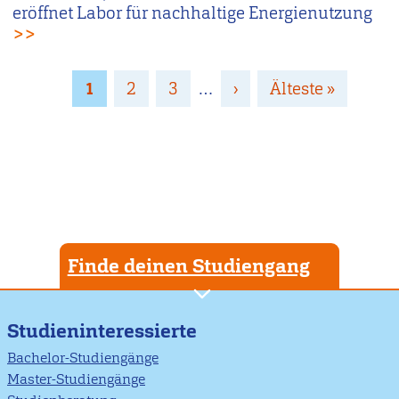
eröffnet Labor für nachhaltige Energienutzung
>>
Seitennummerierung
Page
1
Page
2
Page
3
…
Nächste
›
Letzte
Älteste »
Seite
Seite
Finde deinen Studiengang
Studieninteressierte
Bachelor-Studiengänge
Master-Studiengänge