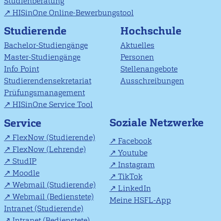
Studienberatung
HISinOne Online-Bewerbungstool
Studierende
Hochschule
Bachelor-Studiengänge
Aktuelles
Master-Studiengänge
Personen
Info Point
Stellenangebote
Studierendensekretariat
Ausschreibungen
Prüfungsmanagement
HISinOne Service Tool
Soziale Netzwerke
Service
FlexNow (Studierende)
Facebook
FlexNow (Lehrende)
Youtube
StudIP
Instagram
Moodle
TikTok
Webmail (Studierende)
LinkedIn
Webmail (Bedienstete)
Meine HSFL-App
Intranet (Studierende)
Intranet (Bedienstete)