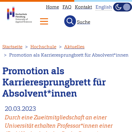
Home
FAQ
Kontakt
English
Dunke
Hell
Suche
This
page
is
Direkt
Startseite
Hochschule
Aktuelles
not
zum
Promotion als Karrieresprungbrett für Absolvent*innen
available
Inhalt
in
Promotion als
English.
Karrieresprungbrett für
Head
to
Absolvent*innen
our
English
20.03.2023
main
Durch eine Zweitmitgliedschaft an einer
page
Universität erhalten Professor*innen einer
instead.