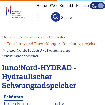
Home
FAQ
Kontakt
English
Dunke
Hell
Suche
This
page
is
Direkt
Startseite
Forschung und Transfer
not
zum
Forschung und Entwicklung
Forschungsprojekte
available
Inhalt
Inno!Nord-HYDRAD - Hydraulischer
in
Schwungradspeicher
English.
Head
Inno!Nord-HYDRAD -
to
Hydraulischer
our
Schwungradspeicher
English
main
Eckdaten
page
Projektstatus
aktiv
instead.