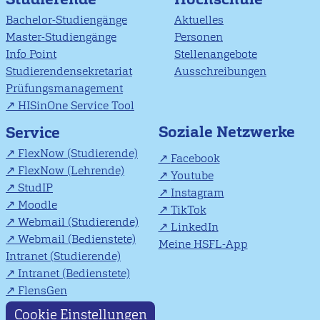
Bachelor-Studiengänge
Aktuelles
Master-Studiengänge
Personen
Info Point
Stellenangebote
Studierendensekretariat
Ausschreibungen
Prüfungsmanagement
HISinOne Service Tool
Soziale Netzwerke
Service
FlexNow (Studierende)
Facebook
FlexNow (Lehrende)
Youtube
StudIP
Instagram
Moodle
TikTok
Webmail (Studierende)
LinkedIn
Webmail (Bedienstete)
Meine HSFL-App
Intranet (Studierende)
Intranet (Bedienstete)
FlensGen
Cookie Einstellungen