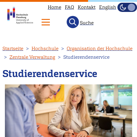
Home
FAQ
Kontakt
English
Dunke
Hell
Suche
Direkt
Startseite
Hochschule
Organisation der Hochschule
zum
Zentrale Verwaltung
Studierendenservice
Inhalt
Studierendenservice