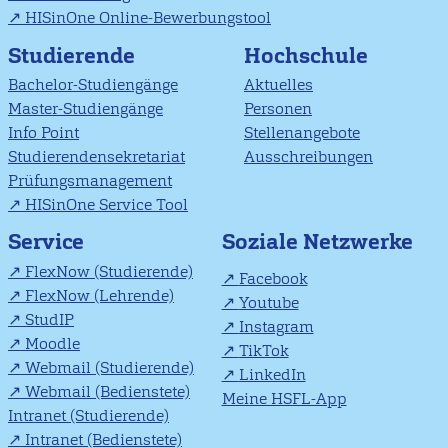
HISinOne Online-Bewerbungstool
Studierende
Hochschule
Bachelor-Studiengänge
Aktuelles
Master-Studiengänge
Personen
Info Point
Stellenangebote
Studierendensekretariat
Ausschreibungen
Prüfungsmanagement
HISinOne Service Tool
Soziale Netzwerke
Service
FlexNow (Studierende)
Facebook
FlexNow (Lehrende)
Youtube
StudIP
Instagram
Moodle
TikTok
Webmail (Studierende)
LinkedIn
Webmail (Bedienstete)
Meine HSFL-App
Intranet (Studierende)
Intranet (Bedienstete)