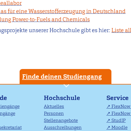
eallabor
las für eine Wasserstofferzeugung in Deutschland
lung Power-to-Fuels and Chemicals
ngsprojekte unserer Hochschule gibt es hier:
Liste al
Finde deinen Studiengang
nde
Hochschule
Service
diengänge
Aktuelles
FlexNow 
engänge
Personen
FlexNow 
Stellenangebote
StudIP
ekretariat
Ausschreibungen
Moodle