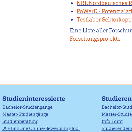
NRL Norddeutsches R
PoWerD - Potenzialat
Testlabor Sektorkopp
Eine Liste aller Forschu
Forschungsprojekte
Studieninteressierte
Studiere
Bachelor-Studiengänge
Bachelor-Stu
Master-Studiengänge
Master-Studi
Studienberatung
Info Point
HISinOne Online-Bewerbungstool
Studierendens