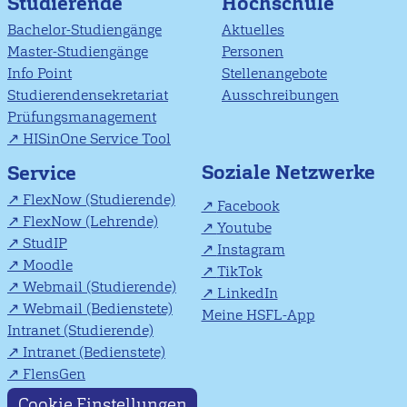
Studierende
Hochschule
Bachelor-Studiengänge
Aktuelles
Master-Studiengänge
Personen
Info Point
Stellenangebote
Studierendensekretariat
Ausschreibungen
Prüfungsmanagement
HISinOne Service Tool
Soziale Netzwerke
Service
FlexNow (Studierende)
Facebook
FlexNow (Lehrende)
Youtube
StudIP
Instagram
Moodle
TikTok
Webmail (Studierende)
LinkedIn
Webmail (Bedienstete)
Meine HSFL-App
Intranet (Studierende)
Intranet (Bedienstete)
FlensGen
Cookie Einstellungen