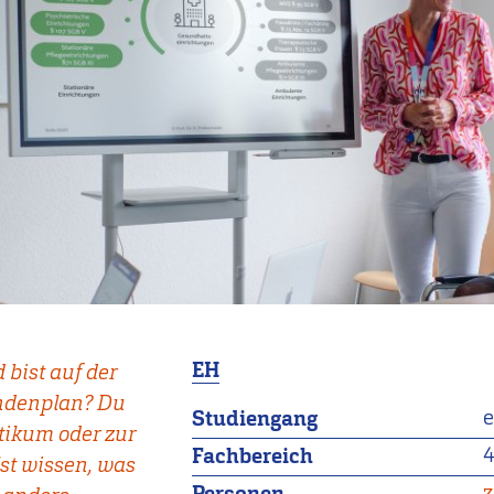
EH
 bist auf der
ndenplan? Du
e
Studiengang
tikum oder zur
Fachbereich
st wissen, was
z
Personen