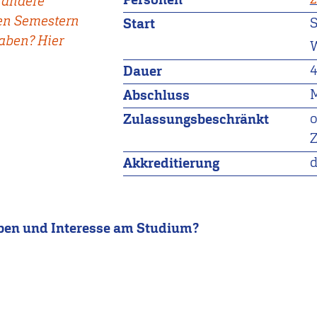
s andere
ten Semestern
Start
haben? Hier
W
4
Dauer
M
Abschluss
Zulassungsbeschränkt
d
Akkreditierung
eben und Interesse am Studium?