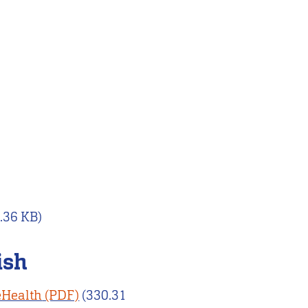
.36 KB)
ish
eHealth
(330.31