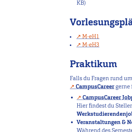
KB)
Vorlesungspl
M-eH1
M-eH3
Praktikum
Falls du Fragen rund u
CampusCareer
gerne 
CampusCareer Job
Hier findest du Stel
Werkstudierendenjo
Veranstaltungen & N
Während des Semester