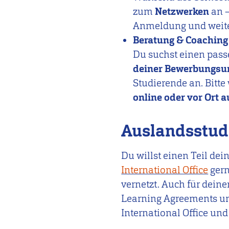
zum
Netzwerken
an –
Anmeldung und weite
Beratung & Coaching
Du suchst einen pass
deiner Bewerbungsu
Studierende an. Bitt
online oder vor Ort
Auslandsstu
Du willst einen Teil de
International Office
gern
vernetzt. Auch für dein
Learning Agreements un
International Office un