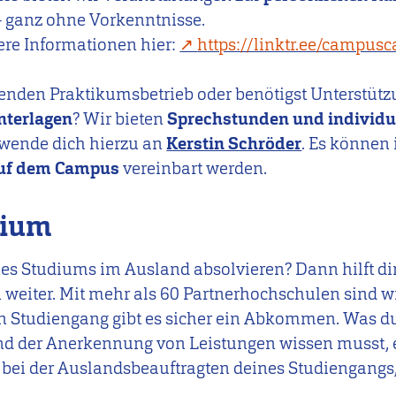
 ganz ohne Vorkenntnisse.
re Informationen hier:
https://linktr.ee/campusc
enden Praktikumsbetrieb oder benötigst Unterstütz
nterlagen
? Wir bieten
Sprechstunden und individu
e wende dich hierzu an
Kerstin Schröder
. Es können
 auf dem Campus
vereinbart werden.
dium
ines Studiums im Ausland absolvieren? Dann hilft d
 weiter. Mit mehr als 60 Partnerhochschulen sind wi
en Studiengang gibt es sicher ein Abkommen. Was d
d der Anerkennung von Leistungen wissen musst, e
d bei der Auslandsbeauftragten deines Studiengangs