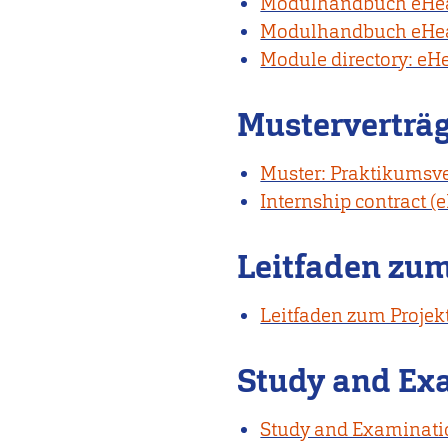
Modulhandbuch eHeal
Modulhandbuch eHeal
Module directory: eH
Musterverträ
Muster: Praktikumsve
Internship contract (
Leitfaden zu
Leitfaden zum Projek
Study and Exa
Study and Examinatio