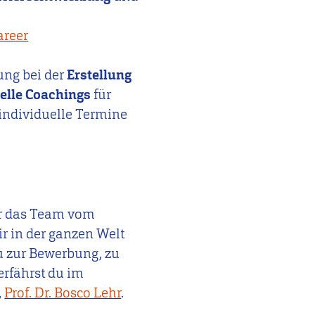
areer
ung bei der
Erstellung
elle Coachings
für
 individuelle Termine
ir das Team vom
r in der ganzen Welt
u zur Bewerbung, zu
rfährst du im
,
Prof. Dr. Bosco Lehr
.