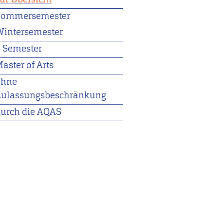
Sommersemester
intersemester
 Semester
aster of Arts
ohne
Zulassungsbeschränkung
urch die AQAS