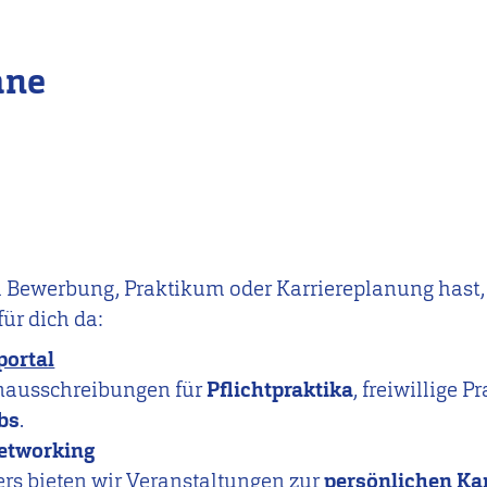
äne
m Bewerbung, Praktikum oder Karriereplanung hast,
für dich da:
portal
lenausschreibungen für
Pflichtpraktika
, freiwillige 
bs
.
etworking
s bieten wir Veranstaltungen zur
persönlichen Ka