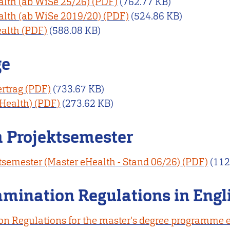
th (ab WiSe 25/26)
(762.77 KB)
th (ab WiSe 2019/20)
(524.86 KB)
ealth
(588.08 KB)
ge
rtrag
(733.67 KB)
eHealth)
(273.62 KB)
m Projektsemester
tsemester (Master eHealth - Stand 06/26)
(112
mination Regulations in Engl
n Regulations for the master's degree programme 