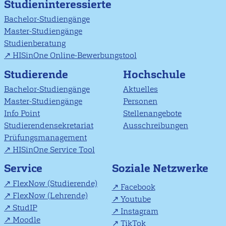
Studieninteressierte
Bachelor-Studiengänge
Master-Studiengänge
Studienberatung
HISinOne Online-Bewerbungstool
Studierende
Hochschule
Bachelor-Studiengänge
Aktuelles
Master-Studiengänge
Personen
Info Point
Stellenangebote
Studierendensekretariat
Ausschreibungen
Prüfungsmanagement
HISinOne Service Tool
Soziale Netzwerke
Service
FlexNow (Studierende)
Facebook
FlexNow (Lehrende)
Youtube
StudIP
Instagram
Moodle
TikTok