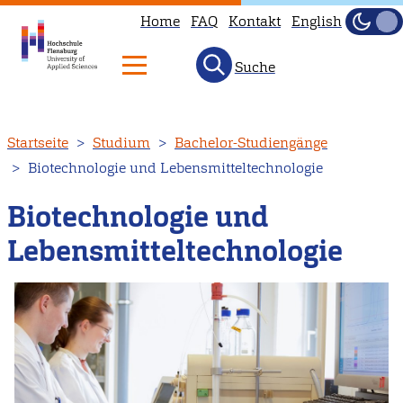
Home
FAQ
Kontakt
English
Dunke
Hell
Suche
Direkt
Startseite
Studium
Bachelor-Studiengänge
zum
Biotechnologie und Lebensmitteltechnologie
Inhalt
Biotechnologie und
Lebensmitteltechnologie