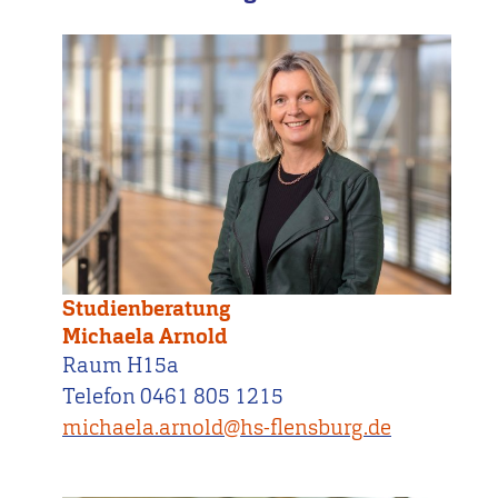
Studienberatung
Michaela Arnold
Raum H15a
Telefon 0461 805 1215
michaela.arnold@hs-flensburg.de