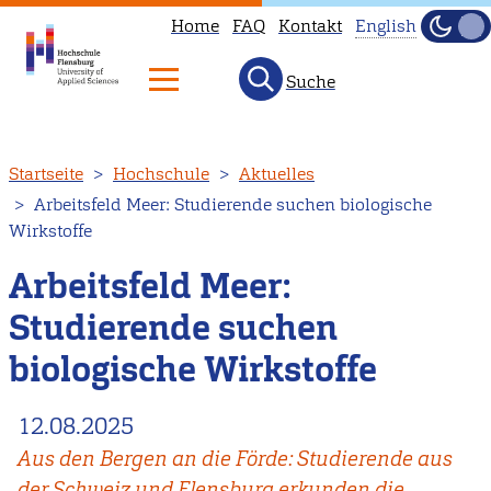
Home
FAQ
Kontakt
English
Dunke
Hell
Suche
This
page
is
Direkt
Startseite
Hochschule
Aktuelles
not
zum
Arbeitsfeld Meer: Studierende suchen biologische
available
Inhalt
Wirkstoffe
in
English.
Arbeitsfeld Meer:
Head
Studierende suchen
to
biologische Wirkstoffe
our
English
12.08.2025
main
page
Aus den Bergen an die Förde: Studierende aus
instead.
der Schweiz und Flensburg erkunden die