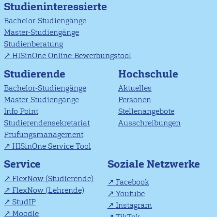
Studieninteressierte
Bachelor-Studiengänge
Master-Studiengänge
Studienberatung
HISinOne Online-Bewerbungstool
Studierende
Hochschule
Bachelor-Studiengänge
Aktuelles
Master-Studiengänge
Personen
Info Point
Stellenangebote
Studierendensekretariat
Ausschreibungen
Prüfungsmanagement
HISinOne Service Tool
Soziale Netzwerke
Service
FlexNow (Studierende)
Facebook
FlexNow (Lehrende)
Youtube
StudIP
Instagram
Moodle
TikTok