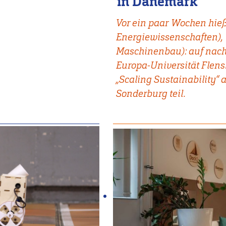
in Dänemark
Vor ein paar Wochen hieß
Energiewissenschaften),
Maschinenbau): auf nac
Europa-Universität Flen
„Scaling Sustainability“
Sonderburg teil.