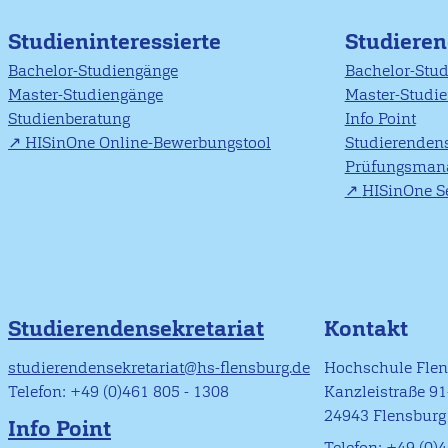
Studieninteressierte
Studiere
Bachelor-Studiengänge
Bachelor-Stu
Master-Studiengänge
Master-Studi
Studienberatung
Info Point
HISinOne Online-Bewerbungstool
Studierendens
Prüfungsman
HISinOne Se
Studierendensekretariat
Kontakt
studierendensekretariat@hs-flensburg.de
Hochschule Fle
Telefon: +49 (0)461 805 - 1308
Kanzleistraße 9
24943 Flensburg
Info Point
Telefon: +49 (0)4