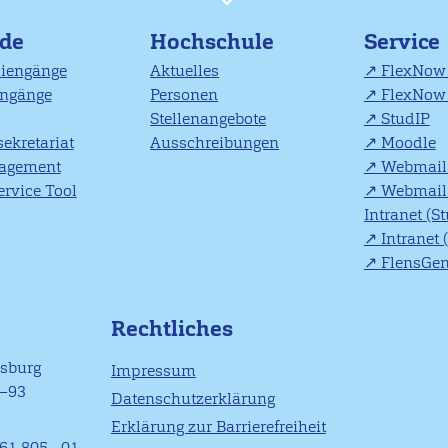
nde
Hochschule
Service
diengänge
Aktuelles
FlexNow 
engänge
Personen
FlexNow 
Stellenangebote
StudIP
ekretariat
Ausschreibungen
Moodle
agement
Webmail 
rvice Tool
Webmail 
Intranet (S
Intranet 
FlensGe
Rechtliches
nsburg
Impressum
1–93
Datenschutzerklärung
Erklärung zur Barrierefreiheit
61 805 - 01