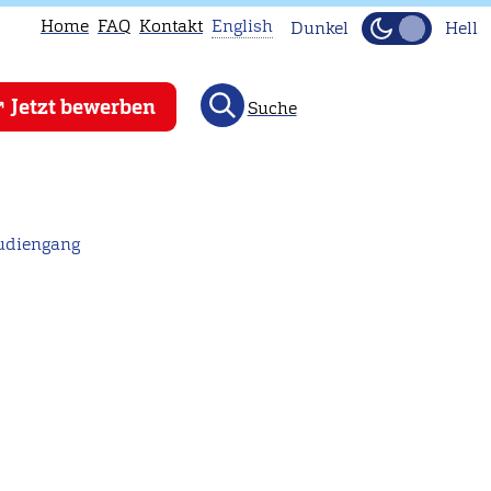
Home
FAQ
Kontakt
English
Dunkel
Hell
This
Jetzt bewerben
Suche
page
is
not
available
in
tudiengang
English.
Head
to
our
English
main
page
instead.