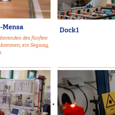
B-Mensa
Dock1
dierenden des fünften
 bekommen, ein Segway,
n.