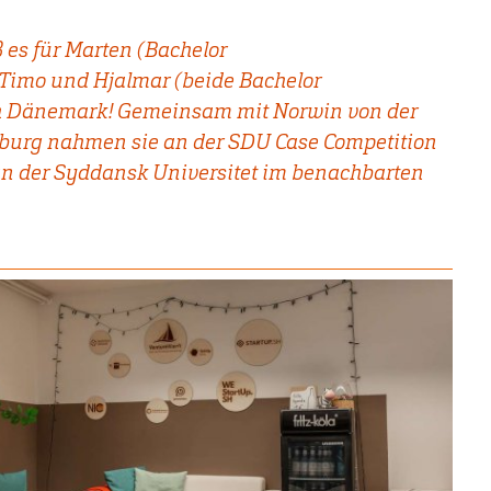
 es für Marten (Bachelor
 Timo und Hjalmar (beide Bachelor
h Dänemark! Gemeinsam mit Norwin von der
sburg nahmen sie an der SDU Case Competition
 an der Syddansk Universitet im benachbarten