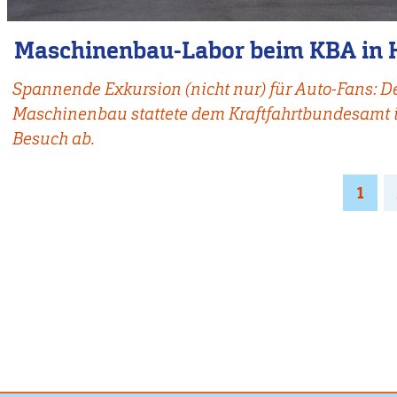
Maschinenbau-Labor beim KBA in H
Spannende Exkursion (nicht nur) für Auto-Fans: D
Maschinenbau stattete dem Kraftfahrtbundesamt i
Besuch ab.
Seitennummerierung
Page
1