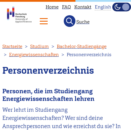
Home
FAQ
Kontakt
English
Dunke
Hell
Suche
This
page
is
Direkt
Startseite
Studium
Bachelor-Studiengänge
not
zum
Energiewissenschaften
Personenverzeichnis
available
Inhalt
in
Personenverzeichnis
English.
Head
to
Personen, die im Studiengang
our
Energiewissenschaften lehren
English
Wer lehrt im Studiengang
main
Energiewissenschaften? Wer sind deine
page
Ansprechpersonen und wie erreichst du sie? In
instead.