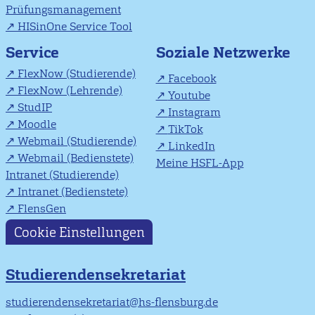
Prüfungsmanagement
HISinOne Service Tool
Soziale Netzwerke
Service
FlexNow (Studierende)
Facebook
FlexNow (Lehrende)
Youtube
StudIP
Instagram
Moodle
TikTok
Webmail (Studierende)
LinkedIn
Webmail (Bedienstete)
Meine HSFL-App
Intranet (Studierende)
Intranet (Bedienstete)
FlensGen
Cookie Einstellungen
Studierendensekretariat
studierendensekretariat@hs-flensburg.de