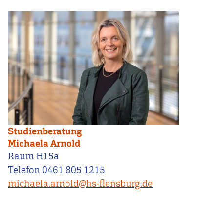
Studienberatung
Michaela Arnold
Raum H15a
Telefon 0461 805 1215
michaela.arnold@hs-flensburg.de