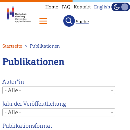
Home
FAQ
Kontakt
English
Dunke
Hell
Suche
This
page
is
Direkt
Startseite
Publikationen
not
zum
available
Inhalt
Publikationen
in
English.
Head
Autor*in
to
- Alle -
our
Jahr der Veröffentlichung
English
- Alle -
main
page
Publikationsformat
instead.