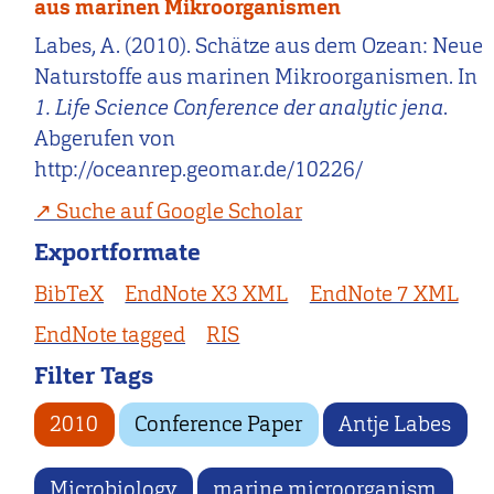
aus marinen Mikroorganismen
Labes, A. (2010). Schätze aus dem Ozean: Neue
Naturstoffe aus marinen Mikroorganismen. In
1. Life Science Conference der analytic jena
.
Abgerufen von
http://oceanrep.geomar.de/10226/
Suche auf Google Scholar
Exportformate
BibTeX
EndNote X3 XML
EndNote 7 XML
EndNote tagged
RIS
Filter Tags
2010
Conference Paper
Antje Labes
Microbiology
marine microorganism