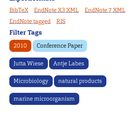
BibTeX
EndNote X3 XML
EndNote 7 XML
EndNote tagged
RIS
Filter Tags
2010
Conference Paper
Jutta Wiese
Antje Labes
Microbiology
natural products
marine microorganism