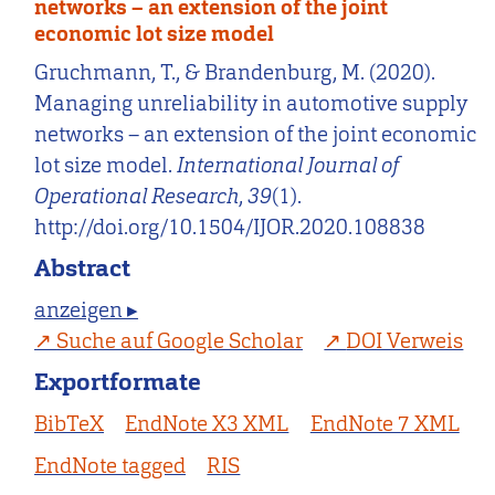
networks – an extension of the joint
economic lot size model
Gruchmann, T., & Brandenburg, M. (2020).
Managing unreliability in automotive supply
networks – an extension of the joint economic
lot size model.
International Journal of
Operational Research
,
39
(1).
http://doi.org/10.1504/IJOR.2020.108838
Abstract
anzeigen ▸
Suche auf Google Scholar
DOI Verweis
Exportformate
BibTeX
EndNote X3 XML
EndNote 7 XML
EndNote tagged
RIS