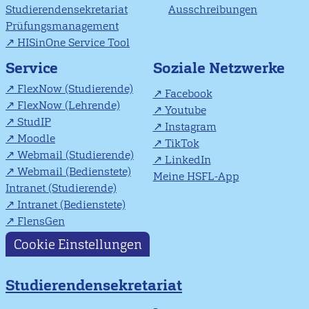
Studierendensekretariat
Ausschreibungen
Prüfungsmanagement
HISinOne Service Tool
Soziale Netzwerke
Service
FlexNow (Studierende)
Facebook
FlexNow (Lehrende)
Youtube
StudIP
Instagram
Moodle
TikTok
Webmail (Studierende)
LinkedIn
Webmail (Bedienstete)
Meine HSFL-App
Intranet (Studierende)
Intranet (Bedienstete)
FlensGen
Cookie Einstellungen
Studierendensekretariat