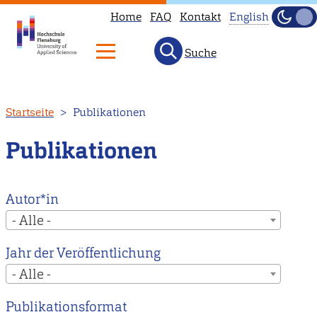
Home
FAQ
Kontakt
English
Dunke
Hell
Suche
This
page
is
Direkt
Startseite
Publikationen
not
zum
available
Inhalt
Publikationen
in
English.
Head
Autor*in
to
- Alle -
our
Jahr der Veröffentlichung
English
- Alle -
main
page
Publikationsformat
instead.