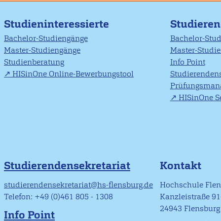
Studieninteressierte
Studiere
Bachelor-Studiengänge
Bachelor-Stu
Master-Studiengänge
Master-Studi
Studienberatung
Info Point
HISinOne Online-Bewerbungstool
Studierendens
Prüfungsman
HISinOne Se
Studierendensekretariat
Kontakt
studierendensekretariat@hs-flensburg.de
Hochschule Fle
Telefon: +49 (0)461 805 - 1308
Kanzleistraße 9
24943 Flensburg
Info Point