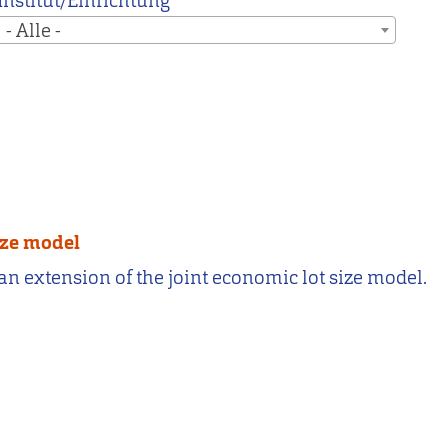
Institut/Einrichtung
- Alle -
ize model
n extension of the joint economic lot size model.