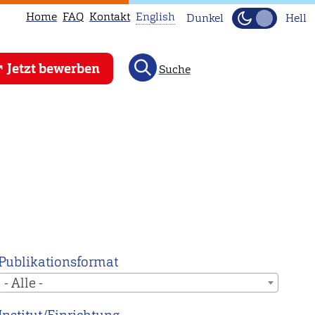
Home
FAQ
Kontakt
English
Dunkel
Hell
This
Jetzt bewerben
Suche
page
is
not
available
in
English.
Head
to
our
English
Publikationsformat
main
- Alle -
page
instead.