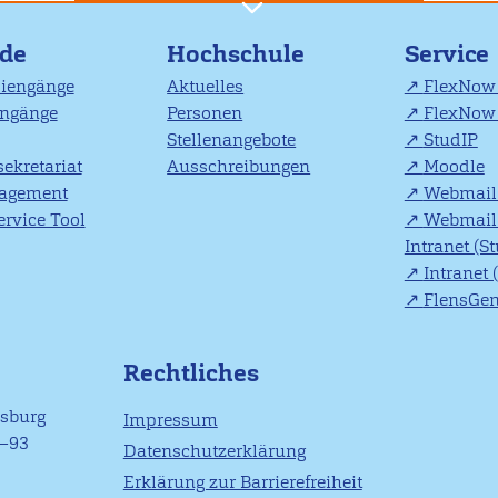
nde
Hochschule
Service
diengänge
Aktuelles
FlexNow 
engänge
Personen
FlexNow 
Stellenangebote
StudIP
ekretariat
Ausschreibungen
Moodle
agement
Webmail 
rvice Tool
Webmail 
Intranet (S
Intranet 
FlensGe
Rechtliches
nsburg
Impressum
1–93
Datenschutzerklärung
Erklärung zur Barrierefreiheit