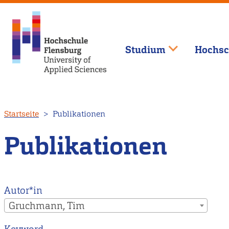
Studium
Hochsc
Direkt
Startseite
Publikationen
zum
Inhalt
Publikationen
Autor*in
Gruchmann, Tim