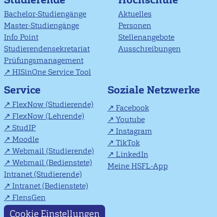
Bachelor-Studiengänge
Aktuelles
Master-Studiengänge
Personen
Info Point
Stellenangebote
Studierendensekretariat
Ausschreibungen
Prüfungsmanagement
HISinOne Service Tool
Soziale Netzwerke
Service
FlexNow (Studierende)
Facebook
FlexNow (Lehrende)
Youtube
StudIP
Instagram
Moodle
TikTok
Webmail (Studierende)
LinkedIn
Webmail (Bedienstete)
Meine HSFL-App
Intranet (Studierende)
Intranet (Bedienstete)
FlensGen
Cookie Einstellungen