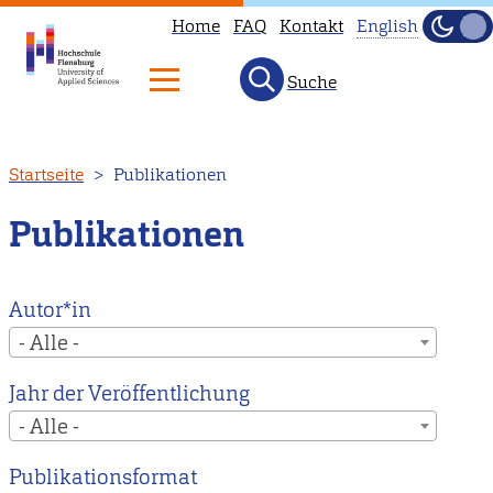
Home
FAQ
Kontakt
English
Dunke
Hell
Suche
This
page
is
Direkt
Startseite
Publikationen
not
zum
available
Inhalt
Publikationen
in
English.
Head
Autor*in
to
- Alle -
our
Jahr der Veröffentlichung
English
- Alle -
main
page
Publikationsformat
instead.