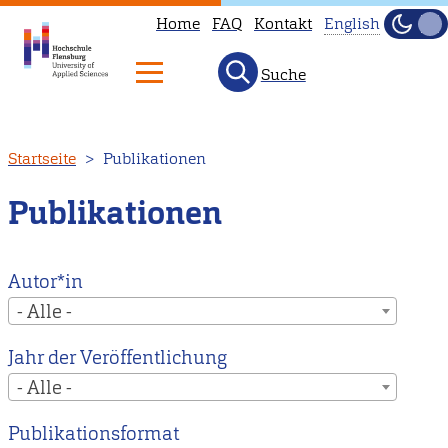
Home
FAQ
Kontakt
English
Dunke
Hell
Suche
This
page
is
Direkt
Startseite
Publikationen
not
zum
available
Inhalt
Publikationen
in
English.
Head
Autor*in
to
- Alle -
our
Jahr der Veröffentlichung
English
- Alle -
main
page
Publikationsformat
instead.