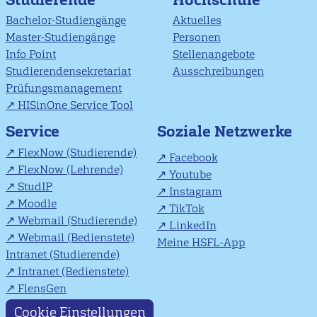
Bachelor-Studiengänge
Aktuelles
Master-Studiengänge
Personen
Info Point
Stellenangebote
Studierendensekretariat
Ausschreibungen
Prüfungsmanagement
HISinOne Service Tool
Soziale Netzwerke
Service
FlexNow (Studierende)
Facebook
FlexNow (Lehrende)
Youtube
StudIP
Instagram
Moodle
TikTok
Webmail (Studierende)
LinkedIn
Webmail (Bedienstete)
Meine HSFL-App
Intranet (Studierende)
Intranet (Bedienstete)
FlensGen
Cookie Einstellungen